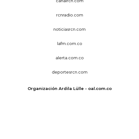
canalrcn.com
rcnradio.com
noticiasrcn.com
lafm.com.co
alerta.com.co
deportesrcn.com
Organización Ardila Lülle - oal.com.co