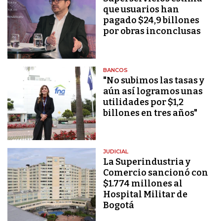
que usuarios han
pagado $24,9 billones
por obras inconclusas
BANCOS
"No subimos las tasas y
aún así logramos unas
utilidades por $1,2
billones en tres años"
JUDICIAL
La Superindustria y
Comercio sancionó con
$1.774 millones al
Hospital Militar de
Bogotá