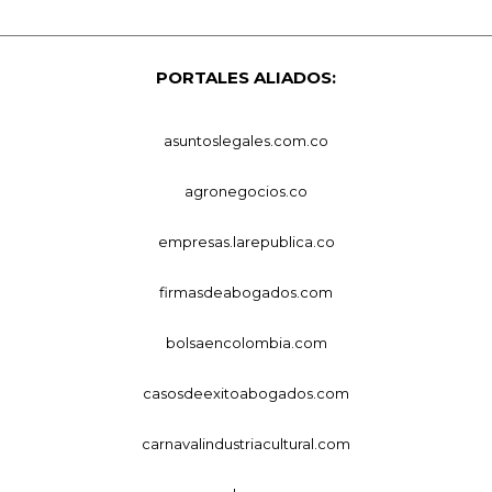
PORTALES ALIADOS:
asuntoslegales.com.co
agronegocios.co
empresas.larepublica.co
firmasdeabogados.com
bolsaencolombia.com
casosdeexitoabogados.com
carnavalindustriacultural.com