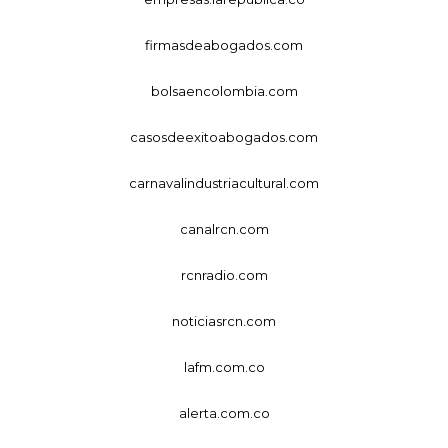
firmasdeabogados.com
bolsaencolombia.com
casosdeexitoabogados.com
carnavalindustriacultural.com
canalrcn.com
rcnradio.com
noticiasrcn.com
lafm.com.co
alerta.com.co