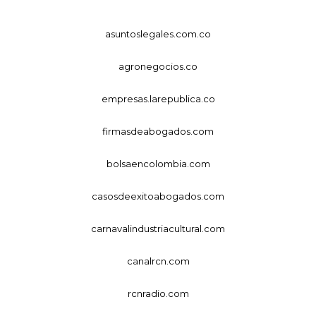
asuntoslegales.com.co
agronegocios.co
empresas.larepublica.co
firmasdeabogados.com
bolsaencolombia.com
casosdeexitoabogados.com
carnavalindustriacultural.com
canalrcn.com
rcnradio.com