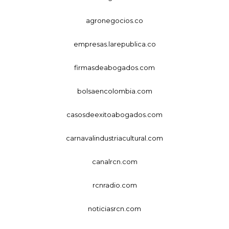
agronegocios.co
empresas.larepublica.co
firmasdeabogados.com
bolsaencolombia.com
casosdeexitoabogados.com
carnavalindustriacultural.com
canalrcn.com
rcnradio.com
noticiasrcn.com