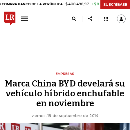
$ 408.498,97
+$ 8.753,81
+2,19%
 BANCO DE LA REPÚBLICA
TASA
SUSCRÍBASE
EMPRESAS
Marca China BYD develará su
vehículo híbrido enchufable
en noviembre
viernes, 19 de septiembre de 2014