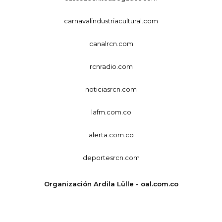
carnavalindustriacultural.com
canalrcn.com
rcnradio.com
noticiasrcn.com
lafm.com.co
alerta.com.co
deportesrcn.com
Organización Ardila Lülle - oal.com.co