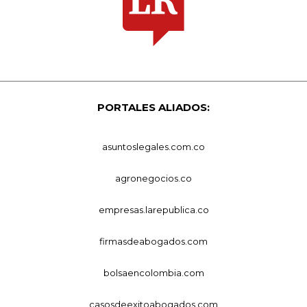
PORTALES ALIADOS:
asuntoslegales.com.co
agronegocios.co
empresas.larepublica.co
firmasdeabogados.com
bolsaencolombia.com
casosdeexitoabogados.com