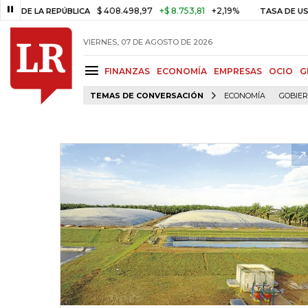
$ 408.498,97
+$ 8.753,81
+2,19%
 LA REPÚBLICA
TASA DE USURA C
VIERNES, 07 DE AGOSTO DE 2026
FINANZAS
ECONOMÍA
EMPRESAS
OCIO
G
TEMAS DE CONVERSACIÓN
ECONOMÍA
GOBIE