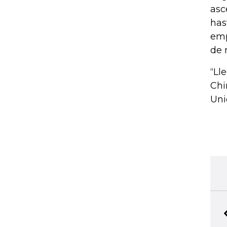
asc
has
emp
de 
“Ll
Chi
Uni