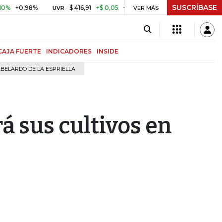
SUSCRÍBASE
0,98%
$ 416,91
+$ 0,05
+0,01%
US$ 64.442,80
-U
UVR
VER MÁS
BITCOIN
CAJA FUERTE
INDICADORES
INSIDE
BELARDO DE LA ESPRIELLA
á sus cultivos en