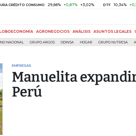
29,66%
+0,87%
+3,02%
10,34%
+0,10%
+
RÉDITO CONSUMO
DTF
LOBOECONOMÍA
AGRONEGOCIOS
ANÁLISIS
ASUNTOS LEGALES
RNO NACIONAL
GRUPO ARGOS
ODINSA
HOGAR
GRUPO NUTRESA
A
EMPRESAS
Manuelita expandir
Perú