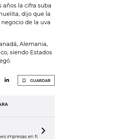
 años la cifra suba
elita, dijo que la
 negocio de la uva
Canadá, Alemania,
tico, siendo Estados
egó.
GUARDAR
ARA
Next slide
rmato digital