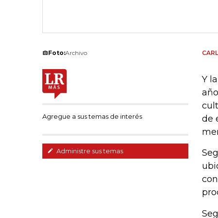
Foto:
Archivo
CAR
Y l
año
cul
Agregue a sus temas de interés
de 
mer
Administre sus temas
Seg
ubi
con
pro
Seg