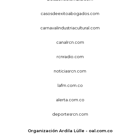
casosdeexitoabogados.com
carnavalindustriacultural.com
canalrcn.com
rcnradio.com
noticiasrcn.com
lafm.com.co
alerta.com.co
deportesrcn.com
Organización Ardila Lülle - oal.com.co