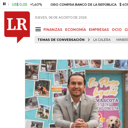
S$ 0,05
+1,40%
$ 408.498,97
ORO COMPRA BANCO DE LA REPÚBLICA
JUEVES, 06 DE AGOSTO DE 2026
FINANZAS
ECONOMÍA
EMPRESAS
OCIO
G
TEMAS DE CONVERSACIÓN
LA CALERA
MINER