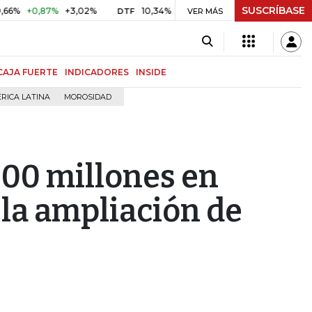
SUSCRÍBASE
,87%
+3,02%
10,34%
+0,10%
+0,98%
$ 416,86
+$ 0
DTF
VER MÁS
UVR
CAJA FUERTE
INDICADORES
INSIDE
RICA LATINA
MOROSIDAD
000 millones en
 la ampliación de