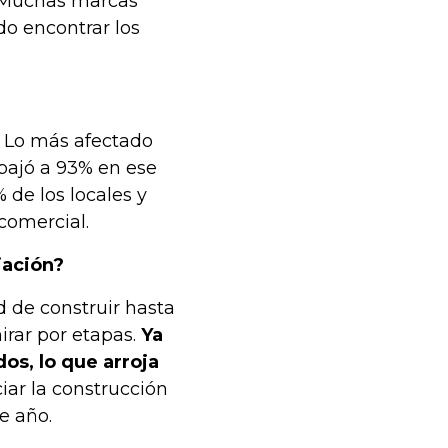
. Muchas marcas
do encontrar los
 Lo más afectado
bajó a 93% en ese
de los locales y
comercial.
iación?
ad de construir hasta
rar por etapas.
Ya
os, lo que arroja
ar la construcción
e año.