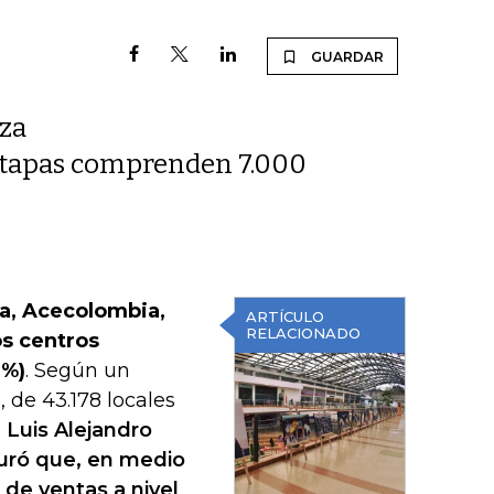
GUARDAR
aza
 etapas comprenden 7.000
a, Acecolombia,
ARTÍCULO
RELACIONADO
os centros
2%)
. Según un
 de 43.178 locales
.
Luis Alejandro
guró que, en medio
 de ventas a nivel