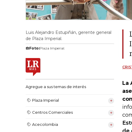
Luis Alejandro Estupiñán, gerente general
de Plaza Imperial.
Foto:
Plaza Imperial.
CRIS
La 
Agregue a sus temas de interés
ase
com
Plaza Imperial
inf
Centros Comerciales
com
Est
Acecolombia
de 