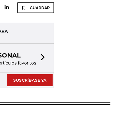
GUARDAR
ARA
Next slide
SUSCRÍBASE YA