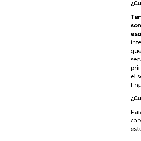
¿Cu
Ten
son
eso
int
que
ser
pri
el 
Imp
¿Cu
Par
cap
est