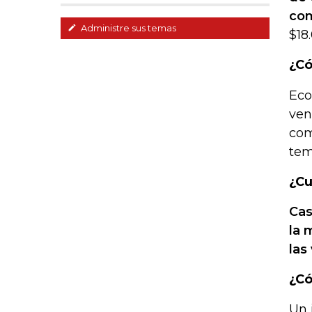
com
Administre sus temas
$18
¿Có
Eco
ven
com
tem
¿Cu
Cas
la 
las
¿Có
Un 