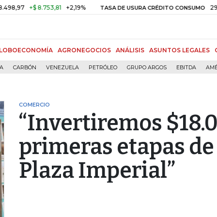
+$ 8.753,81
+2,19%
29,66%
+0
TASA DE USURA CRÉDITO CONSUMO
LOBOECONOMÍA
AGRONEGOCIOS
ANÁLISIS
ASUNTOS LEGALES
ÍA
CARBÓN
VENEZUELA
PETRÓLEO
GRUPO ARGOS
EBITDA
AMÉ
COMERCIO
“Invertiremos $18.
primeras etapas de
Plaza Imperial”