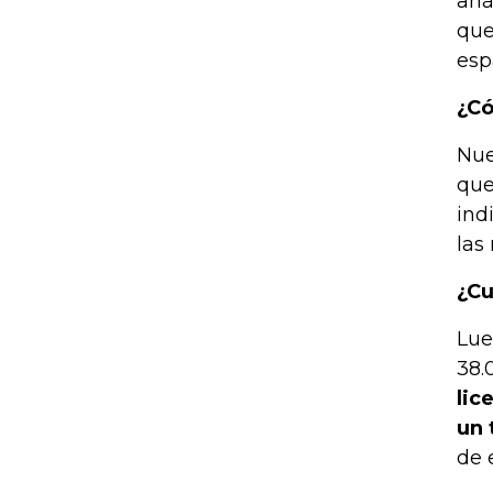
aná
que
esp
¿Có
Nue
que
ind
las
¿Cu
Lue
38.
lic
un 
de 