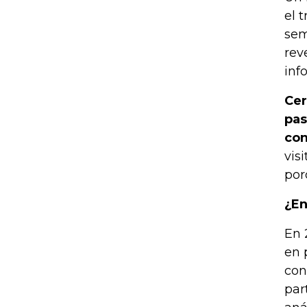
el 
sem
rev
inf
Cer
pas
con
vis
por
¿En
En 
en 
con
par