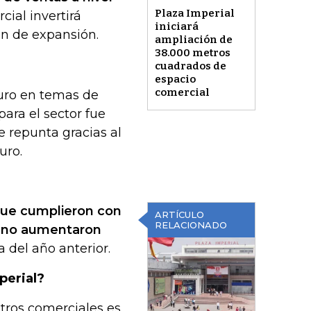
Plaza Imperial
cial invertirá
iniciará
an de expansión.
ampliación de
38.000 metros
cuadrados de
espacio
comercial
uro en temas de
para el sector fue
 repunta gracias al
uro.
 que cumplieron con
ARTÍCULO
RELACIONADO
e no aumentaron
 del año anterior.
perial?
tros comerciales es