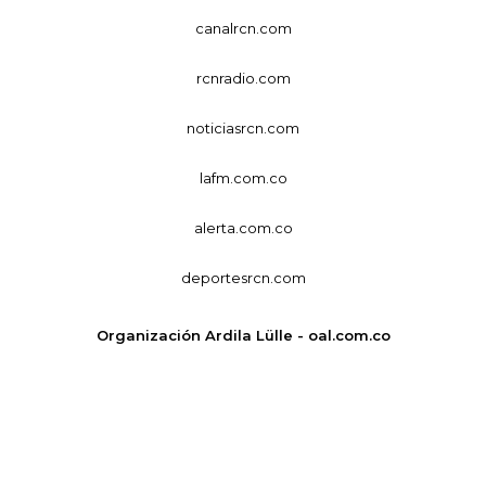
canalrcn.com
rcnradio.com
noticiasrcn.com
lafm.com.co
alerta.com.co
deportesrcn.com
Organización Ardila Lülle - oal.com.co