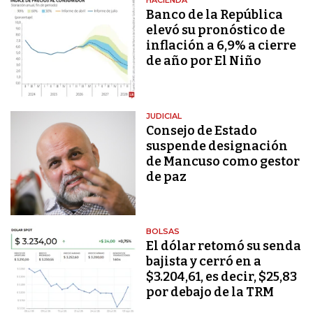
HACIENDA
Banco de la República
elevó su pronóstico de
inflación a 6,9% a cierre
de año por El Niño
JUDICIAL
Consejo de Estado
suspende designación
de Mancuso como gestor
de paz
BOLSAS
El dólar retomó su senda
bajista y cerró en a
$3.204,61, es decir, $25,83
por debajo de la TRM