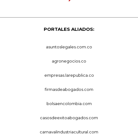
PORTALES ALIADOS:
asuntoslegales.com.co
agronegocios.co
empresas.larepublica.co
firmasdeabogados.com
bolsaencolombia.com
casosdeexitoabogados.com
carnavalindustriacultural.com