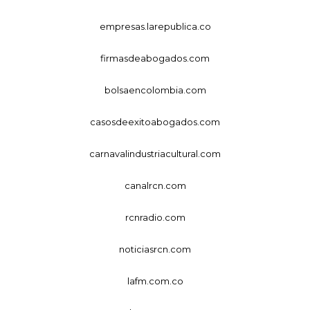
empresas.larepublica.co
firmasdeabogados.com
bolsaencolombia.com
casosdeexitoabogados.com
carnavalindustriacultural.com
canalrcn.com
rcnradio.com
noticiasrcn.com
lafm.com.co