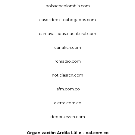
bolsaencolombia.com
casosdeexitoabogados.com
carnavalindustriacultural.com
canalrcn.com
rcnradio.com
noticiasrcn.com
lafm.com.co
alerta.com.co
deportesrcn.com
Organización Ardila Lülle - oal.com.co