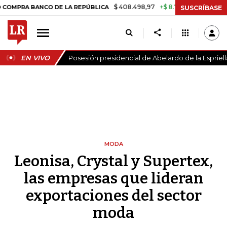
$ 408.498,97
+$ 8.753,81
+2,19%
 BANCO DE LA REPÚBLICA
TASA 
SUSCRÍBASE
EN VIVO
Posesión presidencial de Abelardo de la Espriell
MODA
Leonisa, Crystal y Supertex,
las empresas que lideran
exportaciones del sector
moda