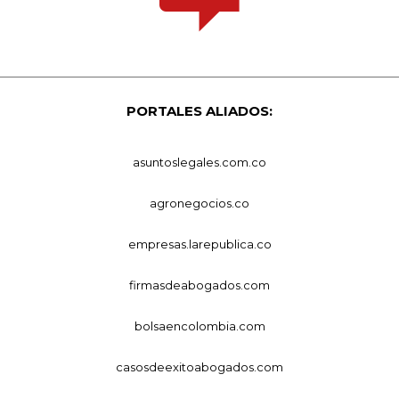
PORTALES ALIADOS:
asuntoslegales.com.co
agronegocios.co
empresas.larepublica.co
firmasdeabogados.com
bolsaencolombia.com
casosdeexitoabogados.com