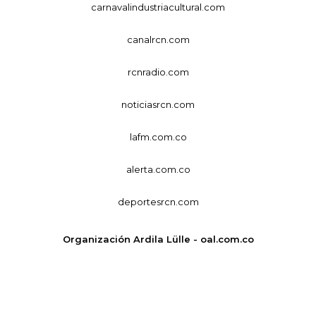
carnavalindustriacultural.com
canalrcn.com
rcnradio.com
noticiasrcn.com
lafm.com.co
alerta.com.co
deportesrcn.com
Organización Ardila Lülle - oal.com.co