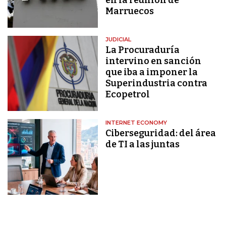
Marruecos
JUDICIAL
La Procuraduría
intervino en sanción
que iba a imponer la
Superindustria contra
Ecopetrol
INTERNET ECONOMY
Ciberseguridad: del área
de TI a las juntas