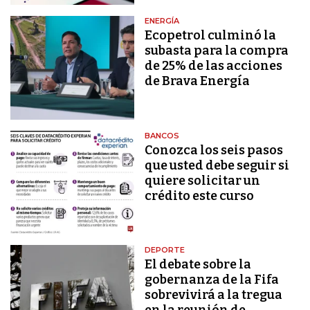
ENERGÍA
Ecopetrol culminó la
subasta para la compra
de 25% de las acciones
de Brava Energía
BANCOS
Conozca los seis pasos
que usted debe seguir si
quiere solicitar un
crédito este curso
DEPORTE
El debate sobre la
gobernanza de la Fifa
sobrevivirá a la tregua
en la reunión de