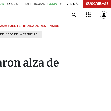
SUSCRÍBASE
,02%
10,34%
+0,10%
+0,98%
$ 416,91
+$ 0,05
+0,01
DTF
VER MÁS
UVR
CAJA FUERTE
INDICADORES
INSIDE
BELARDO DE LA ESPRIELLA
ron alza de