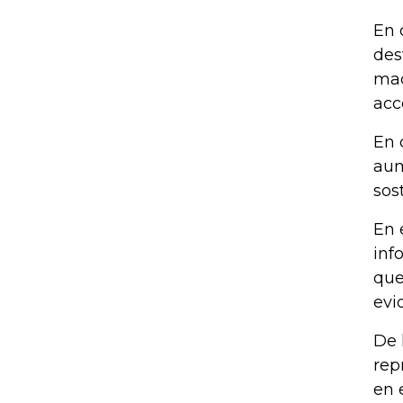
En 
des
maq
acc
En 
aum
sos
En 
inf
que
evi
De 
rep
en 