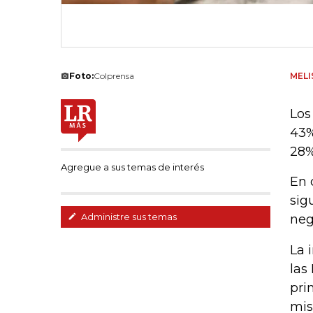
Foto:
Colprensa
MELI
Los
43%
28%
Agregue a sus temas de interés
En 
sig
Administre sus temas
neg
La 
las
pri
mis