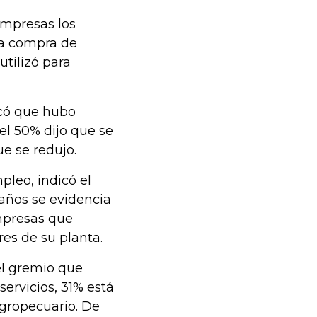
empresas los
 la compra de
utilizó para
icó que hubo
el 50% dijo que se
e se redujo.
pleo, indicó el
años se evidencia
mpresas que
es de su planta.
el gremio que
ervicios, 31% está
agropecuario. De