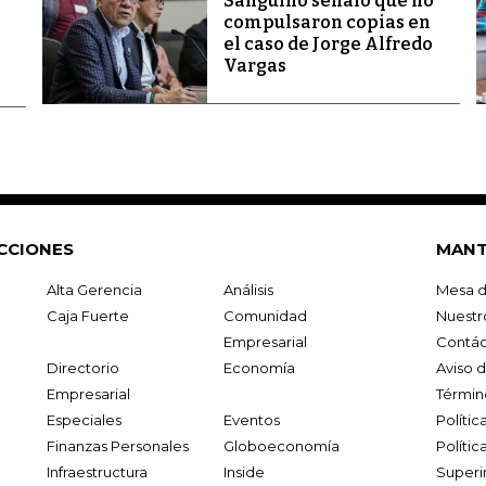
Sanguino señaló que no
compulsaron copias en
el caso de Jorge Alfredo
Vargas
CCIONES
MANT
Alta Gerencia
Análisis
Mesa d
Caja Fuerte
Comunidad
Nuestr
Empresarial
Contác
Directorio
Economía
Aviso 
Empresarial
Términ
Especiales
Eventos
Políti
Finanzas Personales
Globoeconomía
Polític
Infraestructura
Inside
Superi