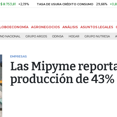
,81
+2,19%
29,66%
+0,87%
+3
TASA DE USURA CRÉDITO CONSUMO
LOBOECONOMÍA
AGRONEGOCIOS
ANÁLISIS
ASUNTOS LEGALES
RNO NACIONAL
GRUPO ARGOS
ODINSA
HOGAR
GRUPO NUTRESA
A
EMPRESAS
Las Mipyme reporta
producción de 43%