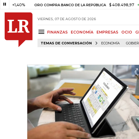
1,40%
$ 408.498,97
+$ 8.753
ORO COMPRA BANCO DE LA REPÚBLICA
VIERNES, 07 DE AGOSTO DE 2026
FINANZAS
ECONOMÍA
EMPRESAS
OCIO
G
TEMAS DE CONVERSACIÓN
ECONOMÍA
GOBIE