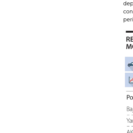
dep
con
per