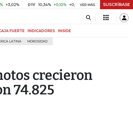
SUSCRÍBASE
2%
10,34%
+0,10%
+0,98%
$ 416,86
+$ 0,05
+0,01%
DTF
UVR
VER MÁS
CAJA FUERTE
INDICADORES
INSIDE
RICA LATINA
MOROSIDAD
motos crecieron
on 74.825