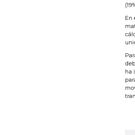
(19
En 
mat
cál
uni
Par
deb
ha 
par
mov
tra