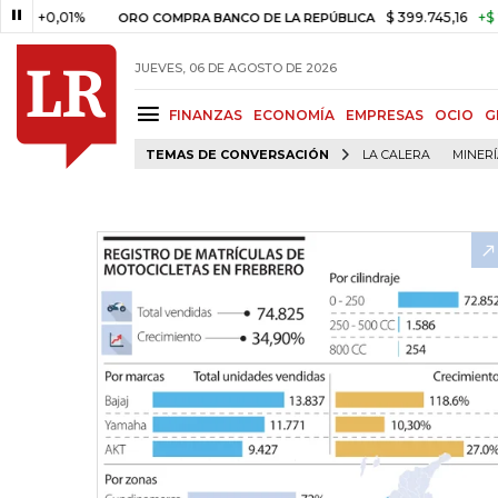
,01%
$ 399.745,16
+$ 2.295,71
ORO COMPRA BANCO DE LA REPÚBLICA
JUEVES, 06 DE AGOSTO DE 2026
FINANZAS
ECONOMÍA
EMPRESAS
OCIO
G
TEMAS DE CONVERSACIÓN
LA CALERA
MINER