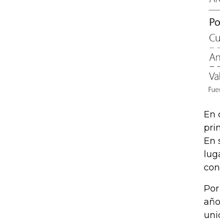
En 
pri
En 
lug
con
Por
año
uni