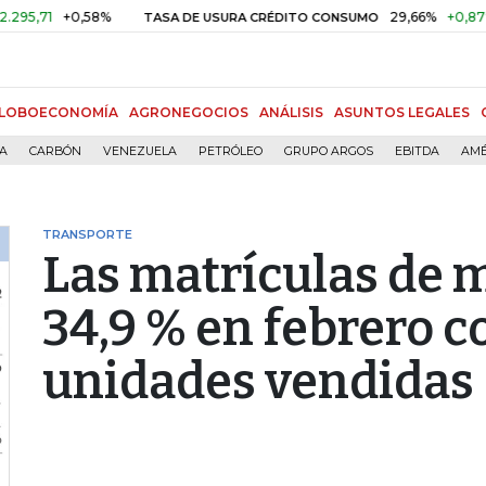
+0,58%
29,66%
+0,87%
+3,0
TASA DE USURA CRÉDITO CONSUMO
LOBOECONOMÍA
AGRONEGOCIOS
ANÁLISIS
ASUNTOS LEGALES
ÍA
CARBÓN
VENEZUELA
PETRÓLEO
GRUPO ARGOS
EBITDA
AMÉ
TRANSPORTE
Las matrículas de 
34,9 % en febrero c
unidades vendidas