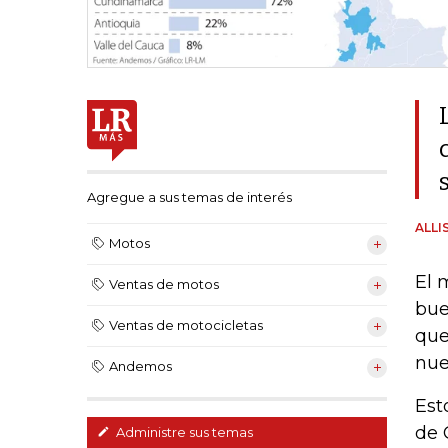
Agregue a sus temas de interés
ALLI
Motos
El 
Ventas de motos
bue
Ventas de motocicletas
que
nue
Andemos
Est
de 
Administre sus temas