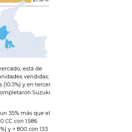
ercado, está de
 unidades vendidas;
 (10.3%) y en tercer
o completaron Suzuki
 , un 35% más que el
00 CC con 1.586
%) y > 800 con 133