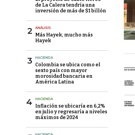
de La Calera tendría una
inversión de más de $1 billón
2
ANÁLISIS
Más Hayek, mucho más
Hayek
3
HACIENDA
Colombia se ubica como el
sexto país con mayor
morosidad bancaria en
América Latina
4
HACIENDA
Inflación se ubicaría en 6,2%
en julio y regresaría a niveles
máximos de 2024
HACIENDA