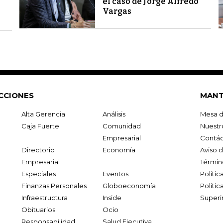
el caso de Jorge Alfredo
Vargas
CCIONES
MANT
Alta Gerencia
Análisis
Mesa d
Caja Fuerte
Comunidad
Nuestr
Empresarial
Contác
Directorio
Economía
Aviso 
Empresarial
Términ
Especiales
Eventos
Políti
Finanzas Personales
Globoeconomía
Polític
Infraestructura
Inside
Superi
Obituarios
Ocio
Responsabilidad
Salud Ejecutiva