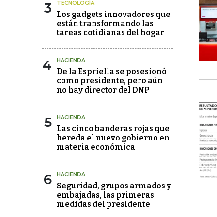
3
TECNOLOGÍA
Los gadgets innovadores que
están transformando las
tareas cotidianas del hogar
4
HACIENDA
De la Espriella se posesionó
como presidente, pero aún
no hay director del DNP
5
HACIENDA
Las cinco banderas rojas que
hereda el nuevo gobierno en
materia económica
6
HACIENDA
Seguridad, grupos armados y
embajadas, las primeras
medidas del presidente