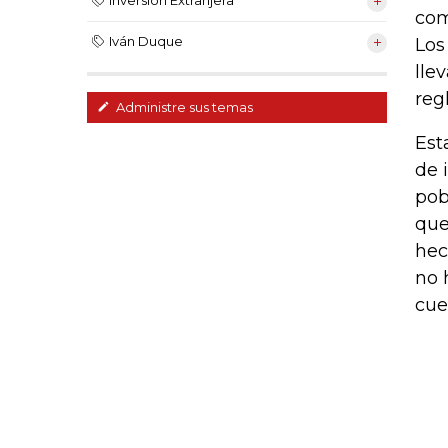
Inversión Extranjera
com
Iván Duque
Los
lle
reg
Administre sus temas
Est
de 
pob
que
hec
no 
cue