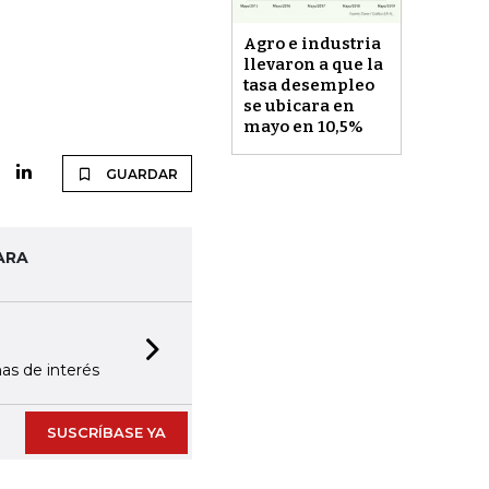
Agro e industria
llevaron a que la
tasa desempleo
se ubicara en
mayo en 10,5%
GUARDAR
ARA
 EMPRESARIAL 10.000 LR
.000 primeras empresas en ventas en
Next slide
SUSCRÍBASE YA