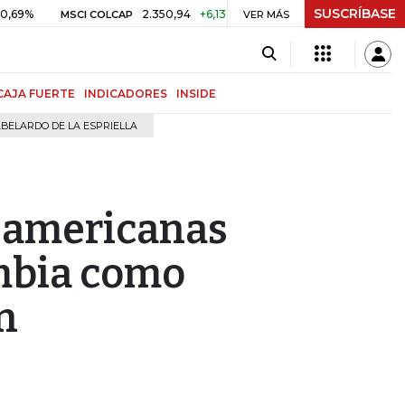
SUSCRÍBASE
2.350,94
+6,13
+0,26%
US$ 78,0
MSCI COLCAP
VER MÁS
PETRÓLEO WTI
CAJA FUERTE
INDICADORES
INSIDE
BELARDO DE LA ESPRIELLA
eamericanas
mbia como
n