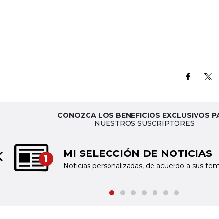
CONOZCA LOS BENEFICIOS EXCLUSIVOS P
NUESTROS SUSCRIPTORES
BITÁCORA
2
Recopilación 10
Previous slide
as de interés
Colombia