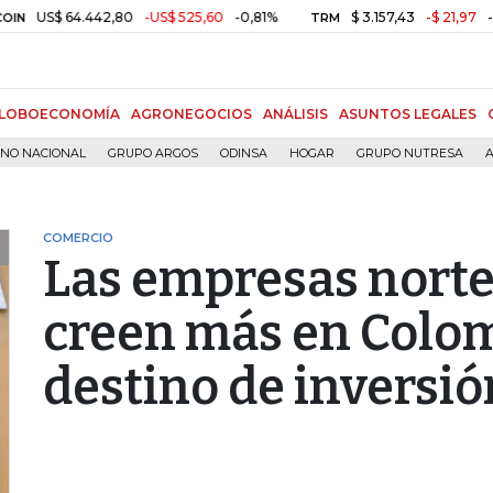
S$ 64.442,80
-US$ 525,60
-0,81%
$ 3.157,43
-$ 21,97
-0,69%
TRM
LOBOECONOMÍA
AGRONEGOCIOS
ANÁLISIS
ASUNTOS LEGALES
RNO NACIONAL
GRUPO ARGOS
ODINSA
HOGAR
GRUPO NUTRESA
A
COMERCIO
Las empresas nort
creen más en Colo
destino de inversió