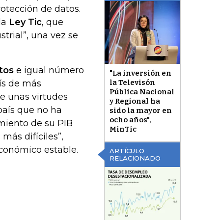
rotección de datos.
la
Ley Tic
, que
strial”, una vez se
tos
e igual número
"La inversión en
aís de más
la Televisón
Pública Nacional
ne unas virtudes
y Regional ha
país que no ha
sido la mayor en
ocho años",
miento de su PIB
MinTic
más difíciles”,
conómico estable.
ARTÍCULO
RELACIONADO