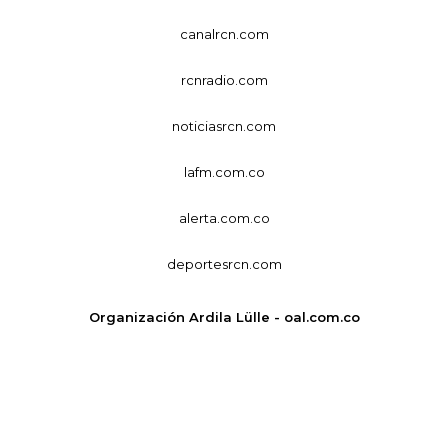
canalrcn.com
rcnradio.com
noticiasrcn.com
lafm.com.co
alerta.com.co
deportesrcn.com
Organización Ardila Lülle - oal.com.co