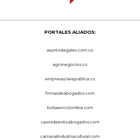
PORTALES ALIADOS:
asuntoslegales.com.co
agronegocios.co
empresas.larepublica.co
firmasdeabogados.com
bolsaencolombia.com
casosdeexitoabogados.com
carnavalindustriacultural.com