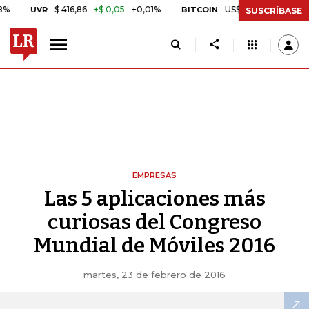
$ 416,86
+$ 0,05
+0,01%
US$ 64.442,80
-US$ 525,60
UVR
BITCOIN
SUSCRÍBASE
EMPRESAS
Las 5 aplicaciones más
curiosas del Congreso
Mundial de Móviles 2016
martes, 23 de febrero de 2016