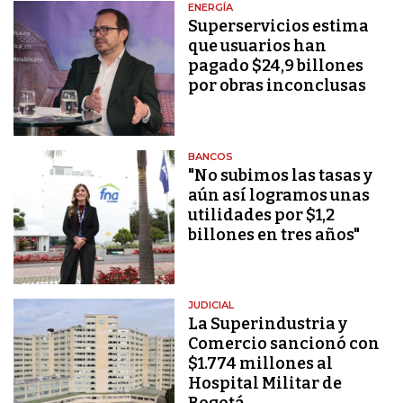
ENERGÍA
Superservicios estima
que usuarios han
pagado $24,9 billones
por obras inconclusas
BANCOS
"No subimos las tasas y
aún así logramos unas
utilidades por $1,2
billones en tres años"
JUDICIAL
La Superindustria y
Comercio sancionó con
$1.774 millones al
Hospital Militar de
Bogotá