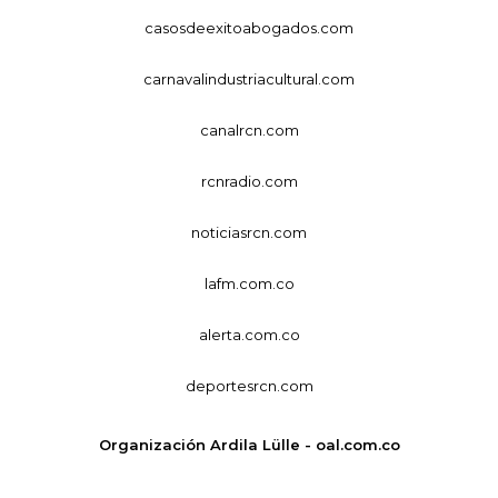
casosdeexitoabogados.com
carnavalindustriacultural.com
canalrcn.com
rcnradio.com
noticiasrcn.com
lafm.com.co
alerta.com.co
deportesrcn.com
Organización Ardila Lülle - oal.com.co