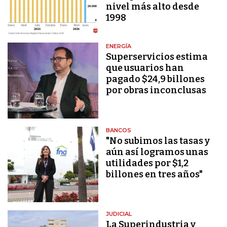
nivel más alto desde
1998
ENERGÍA
Superservicios estima
que usuarios han
pagado $24,9 billones
por obras inconclusas
BANCOS
"No subimos las tasas y
aún así logramos unas
utilidades por $1,2
billones en tres años"
JUDICIAL
La Superindustria y