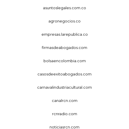
asuntoslegales.com.co
agronegocios.co
empresas.larepublica.co
firmasdeabogados.com
bolsaencolombia.com
casosdeexitoabogados.com
carnavalindustriacultural.com
canalrcn.com
rcnradio.com
noticiasrcn.com