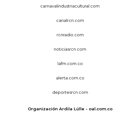
carnavalindustriacultural.com
canalrcn.com
rcnradio.com
noticiasrcn.com
lafm.com.co
alerta.com.co
deportesrcn.com
Organización Ardila Lülle - oal.com.co