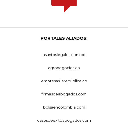
PORTALES ALIADOS:
asuntoslegales.com.co
agronegocios.co
empresas.larepublica.co
firmasdeabogados.com
bolsaencolombia.com
casosdeexitoabogados.com