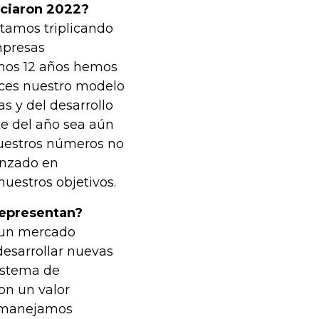
iciaron 2022?
tamos triplicando
mpresas
imos 12 años hemos
nces nuestro modelo
 y del desarrollo
e del año sea aún
uestros números no
anzado en
uestros objetivos.
 representan?
 un mercado
esarrollar nuevas
sistema de
on un valor
n, manejamos