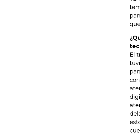
tem
pan
que
¿Qu
tec
El 
tuv
par
con
ate
dig
ate
del
est
cue