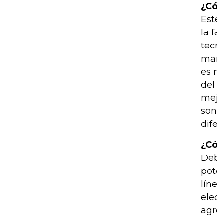
¿Có
Est
la 
tec
man
es 
del
mej
son
dif
¿Có
Deb
pot
lín
ele
agr