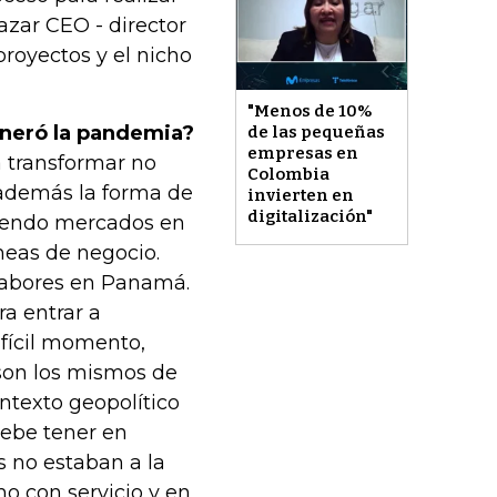
lazar CEO - director
proyectos y el nicho
"Menos de 10%
eneró la pandemia?
de las pequeñas
empresas en
a transformar no
Colombia
o además la forma de
invierten en
digitalización"
riendo mercados en
neas de negocio.
labores en Panamá.
a entrar a
fícil momento,
 son los mismos de
ntexto geopolítico
debe tener en
s no estaban a la
o con servicio y en