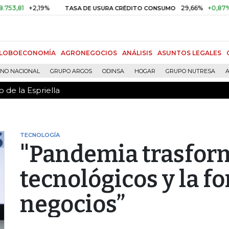
 de la Espriella
+2,19%
29,66%
+0,87%
+3,02
TASA DE USURA CRÉDITO CONSUMO
LOBOECONOMÍA
AGRONEGOCIOS
ANÁLISIS
ASUNTOS LEGALES
RNO NACIONAL
GRUPO ARGOS
ODINSA
HOGAR
GRUPO NUTRESA
A
 de la Espriella
TECNOLOGÍA
"Pandemia trasform
tecnológicos y la f
negocios”