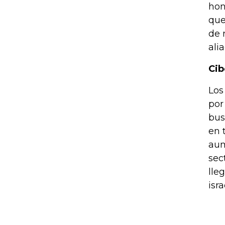
hon
que
de 
ali
Cib
Los
por
bus
en 
aum
sec
lle
isra