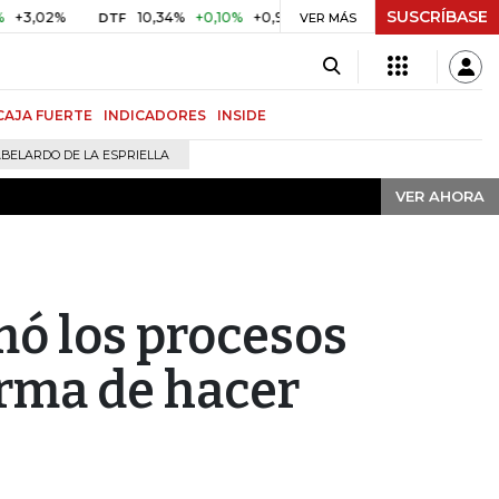
SUSCRÍBASE
VER AHORA
%
10,34%
+0,10%
+0,98%
$ 416,91
+$ 0,05
+0,01%
DTF
UVR
VER MÁS
CAJA FUERTE
INDICADORES
INSIDE
BELARDO DE LA ESPRIELLA
VER AHORA
ó los procesos
orma de hacer