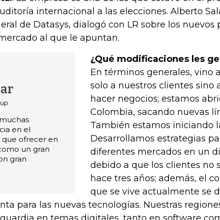
auditoría internacional a las elecciones. Alberto Sa
eral de Datasys, dialogó con LR sobre los nuevos 
mercado al que le apuntan.
¿Qué modificaciones les g
En términos generales, vino 
solo a nuestros clientes sin
zar
hacer negocios; estamos ab
oup
Colombia, sacando nuevas lí
e muchas
También estamos iniciando 
cia en el
Desarrollamos estrategias par
 que ofrecer en
como un gran
diferentes mercados en un di
on gran
debido a que los clientes no
hace tres años; además, el co
que se vive actualmente se 
nta para las nuevas tecnologías. Nuestras regione
guardia en temas digitales, tanto en software com