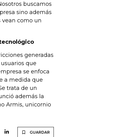
. Nosotros buscamos
mpresa sino además
os vean como un
 tecnológico
ricciones generadas
 usuarios que
 empresa se enfoca
ce a medida que
Se trata de un
unció además la
mo Armis, unicornio
GUARDAR