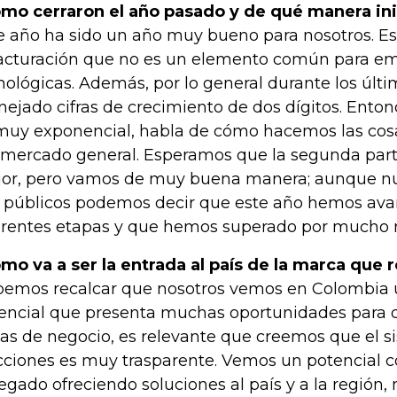
mo cerraron el año pasado y de qué manera in
e año ha sido un año muy bueno para nosotros. Es
facturación que no es un elemento común para e
nológicas. Además, por lo general durante los últ
ejado cifras de crecimiento de dos dígitos. Ento
muy exponencial, habla de cómo hacemos las cosas
 mercado general. Esperamos que la segunda part
or, pero vamos de muy buena manera; aunque n
 públicos podemos decir que este año hemos av
erentes etapas y que hemos superado por mucho n
mo va a ser la entrada al país de la marca que
emos recalcar que nosotros vemos en Colombia
encial que presenta muchas oportunidades para d
eas de negocio, es relevante que creemos que el 
cciones es muy trasparente. Vemos un potencial c
egado ofreciendo soluciones al país y a la regió