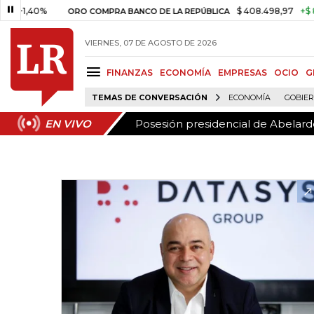
Posesión presidencial de Abelardo
EN VIVO
0%
$ 408.498,97
+$ 8.753,81
ORO COMPRA BANCO DE LA REPÚBLICA
VIERNES, 07 DE AGOSTO DE 2026
FINANZAS
ECONOMÍA
EMPRESAS
OCIO
G
TEMAS DE CONVERSACIÓN
ECONOMÍA
GOBIE
Posesión presidencial de Abelardo
EN VIVO