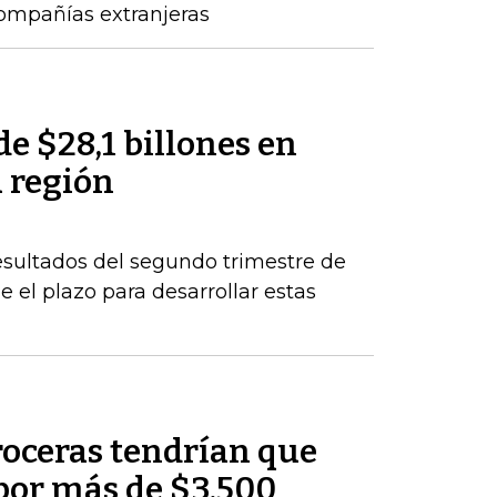
compañías extranjeras
de $28,1 billones en
a región
esultados del segundo trimestre de
 el plazo para desarrollar estas
roceras tendrían que
por más de $3.500