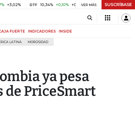
SUSCRÍBASE
02%
10,34%
+0,10%
+0,98%
$ 416,86
+$ 0,05
+0,01
DTF
UVR
VER MÁS
CAJA FUERTE
INDICADORES
INSIDE
RICA LATINA
MOROSIDAD
lombia ya pesa
s de PriceSmart