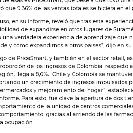
 de esas es PriceSmart, que pese a que tuvo una 
ró que 9,36% de las ventas totales se hiciera en el 
luso, en su informe, reveló que tras esta experienc
ibilidad de expandirse en otros lugares de Suramé
o una verdadera experiencia de aprendizaje que n
de y cómo expandirnos a otros países”, dijo en su 
go de PriceSmart, y también en el sector retail, 
proporción de los ingresos de Colombia, respecto 
región, llega a 8,6%. “Chile y Colombia se mantuvi
ortando un crecimiento de ingresos impulsados por 
ermercados y mejoramiento del hogar”, estableci
informe. Para esto, fue clave la apertura de dos tie
portamiento de la unidad de centros comerciales,
comportamiento, gracias al arriendo de las farma
la ocupación.