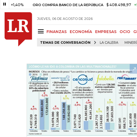
,40%
$ 408.498,97
+$ 8.753,8
ORO COMPRA BANCO DE LA REPÚBLICA
JUEVES, 06 DE AGOSTO DE 2026
FINANZAS
ECONOMÍA
EMPRESAS
OCIO
G
TEMAS DE CONVERSACIÓN
LA CALERA
MINER