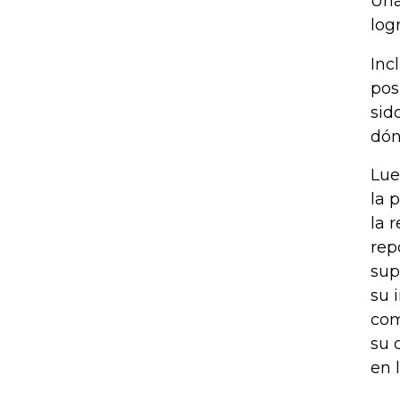
Una
log
Inc
pos
sid
dón
Lue
la 
la 
rep
sup
su 
com
su 
en 