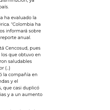
disminución, ya
país.
ia ha evaluado la
rica. “Colombia ha
os informará sobre
reporte anual.
está Cencosud, pues
a los que obtuvo en
eron saludables
(...)
ó la compañía en
ndas y el
 que casi duplicó
cias y a un aumento