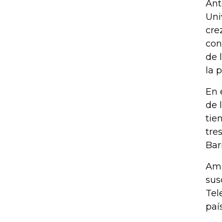
Ant
Uni
cre
con
de 
la 
En 
de 
tie
tre
Bar
Amé
sus
Tel
paí