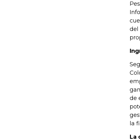
Pes
Inf
cue
del
pro
Ing
Seg
Col
emp
gan
de 
pot
ges
la 
La 