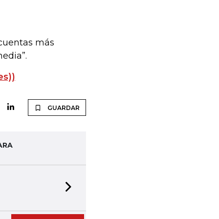
 cuentas más
edia”.
es))
GUARDAR
ARA
Next slide