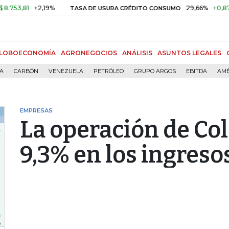
1
+2,19%
29,66%
+0,87%
+3,
TASA DE USURA CRÉDITO CONSUMO
LOBOECONOMÍA
AGRONEGOCIOS
ANÁLISIS
ASUNTOS LEGALES
ÍA
CARBÓN
VENEZUELA
PETRÓLEO
GRUPO ARGOS
EBITDA
AMÉ
EMPRESAS
La operación de Co
9,3% en los ingreso