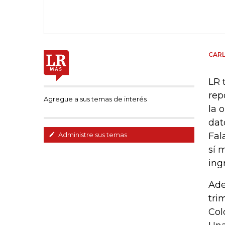
CARL
LR 
rep
Agregue a sus temas de interés
la 
dat
Fal
Administre sus temas
sí 
ing
Ade
tri
Col