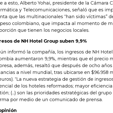
e a esto, Alberto Yohai, presidente de la Cámara
ormática y Telecomunicaciones, señaló que es imp
nta que las multinacionales “han sido víctimas” 
 peso colombiano, que impacta al momento de mir
porción que tienen los negocios locales.
resos de NH Hotel Group suben 9,9%
ún informó la compañía, los ingresos de NH Hote
ombia aumentaron 9,9%, mientras que el precio m
resa, además, resaltó que después de ocho años 
ancias a nivel mundial, tras ubicarse en $96.958 m
euros). “La nueva estrategia de gestión de ingres
encial de los hoteles reformados; mayor eficienci
tión; (...) son las prioridades estratégicas del grupo
firma por medio de un comunicado de prensa.
opinión