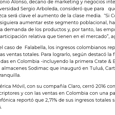
onio Alonso, decano de marketing y negocios inte
versidad Sergio Arboleda, consideró que para que
zca será clave el aumento de la clase media. “Si 
siguiera aumentar este segmento poblacional, h
la demanda de los productos y, por tanto, las em
participación relativa que tienen en el mercado”, a
el caso de Falabella, los ingresos colombianos re
las ventas totales. Para lograrlo, según destacó la 
ndas en Colombia -incluyendo la primera Crate & Ba
s almacenes Sodimac que inauguró en Tuluá, Car
ranquilla.
rica Móvil, con su compañía Claro, cerró 2016 con
criptores y con las ventas en Colombia con una pa
efónica reportó que 2,71% de sus ingresos totales 
s.