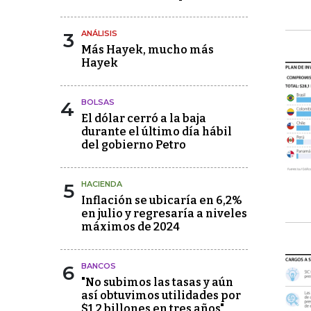
3
ANÁLISIS
Más Hayek, mucho más
Hayek
4
BOLSAS
El dólar cerró a la baja
durante el último día hábil
del gobierno Petro
5
HACIENDA
Inflación se ubicaría en 6,2%
en julio y regresaría a niveles
máximos de 2024
6
BANCOS
"No subimos las tasas y aún
así obtuvimos utilidades por
$1,2 billones en tres años"