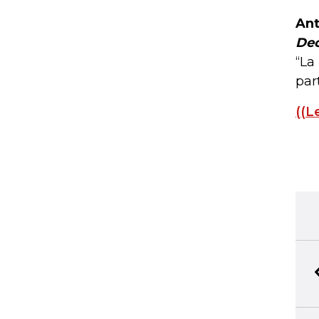
Ant
Dec
“La
par
((L