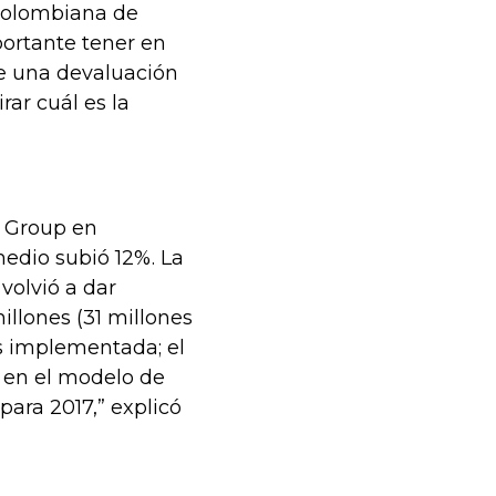
 Colombiana de
ortante tener en
de una devaluación
ar cuál es la
l Group en
edio subió 12%. La
volvió a dar
illones (31 millones
os implementada; el
a en el modelo de
 para 2017,” explicó