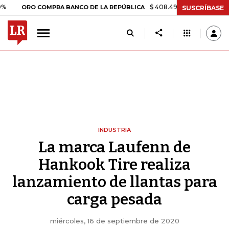
$ 408.498,97
+$ 8.753,81
+2,1
ORO COMPRA BANCO DE LA REPÚBLICA
SUSCRÍBASE
INDUSTRIA
La marca Laufenn de
Hankook Tire realiza
lanzamiento de llantas para
carga pesada
miércoles, 16 de septiembre de 2020