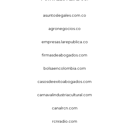
asuntoslegales.com.co
agronegocios.co
empresas.larepublica.co
firmasdeabogados.com
bolsaencolombia.com
casosdeexitoabogados.com
carnavalindustriacultural.com
canalrcn.com
rcnradio.com