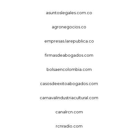
asuntoslegales.com.co
agronegocios.co
empresas.larepublica.co
firmasdeabogados.com
bolsaencolombia.com
casosdeexitoabogados.com
carnavalindustriacultural.com
canalrcn.com
rcnradio.com