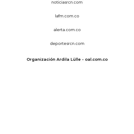
noticiasrcn.com
lafm.com.co
alerta.com.co
deportesrcn.com
Organización Ardila Lülle - oal.com.co