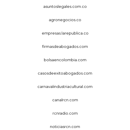
asuntoslegales.com.co
agronegocios.co
empresas.larepublica.co
firmasdeabogados.com
bolsaencolombia.com
casosdeexitoabogados.com
carnavalindustriacultural.com
canalrcn.com
rcnradio.com
noticiasrcn.com