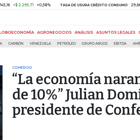
$ 2.295,71
+0,58%
29,66%
+0,
TASA DE USURA CRÉDITO CONSUMO
LOBOECONOMÍA
AGRONEGOCIOS
ANÁLISIS
ASUNTOS LEGALES
ÍA
CARBÓN
VENEZUELA
PETRÓLEO
GRUPO ARGOS
EBITDA
AMÉ
COMERCIO
“La economía naran
de 10%” Julian Dom
presidente de Con