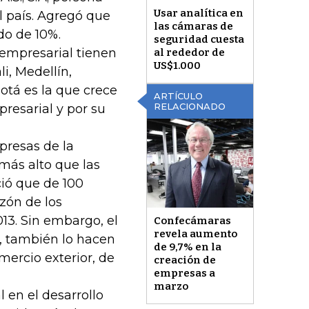
Usar analítica en
al país. Agregó que
las cámaras de
do de 10%.
seguridad cuesta
empresarial tienen
al rededor de
US$1.000
i, Medellín,
otá es la que crece
ARTÍCULO
RELACIONADO
resarial y por su
mpresas de la
más alto que las
ció que de 100
zón de los
13. Sin embargo, el
Confecámaras
revela aumento
, también lo hacen
de 9,7% en la
mercio exterior, de
creación de
empresas a
marzo
 en el desarrollo