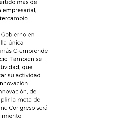
vertido más de
 empresarial,
ntercambio
l Gobierno en
lla única
cer más C-emprende
cio. También se
tividad, que
ar su actividad
 innovación
nnovación, de
plir la meta de
imo Congreso será
cimiento