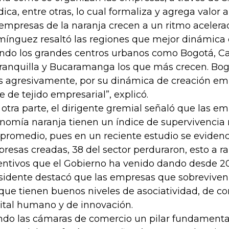
ídica, entre otras, lo cual formaliza y agrega valor 
 empresas de la naranja crecen a un ritmo acelera
ínguez resaltó las regiones que mejor dinámica 
endo los grandes centros urbanos como Bogotá, Cal
ranquilla y Bucaramanga los que más crecen. Bog
 agresivamente, por su dinámica de creación emp
e de tejido empresarial”, explicó.
 otra parte, el dirigente gremial señaló que las e
nomía naranja tienen un índice de supervivencia 
 promedio, pues en un reciente estudio se eviden
resas creadas, 38 del sector perduraron, esto a ra
entivos que el Gobierno ha venido dando desde 20
sidente destacó que las empresas que sobreviven
que tienen buenos niveles de asociatividad, de co
ital humano y de innovación.
ndo las cámaras de comercio un pilar fundamental