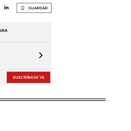
GUARDAR
ARA
Next slide
SUSCRÍBASE YA