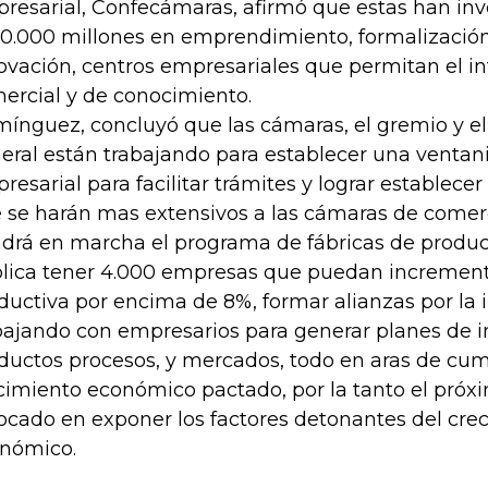
resarial, Confecámaras, afirmó que estas han in
0.000 millones en emprendimiento, formalización
ovación, centros empresariales que permitan el i
ercial y de conocimiento.
ínguez, concluyó que las cámaras, el gremio y e
eral están trabajando para establecer una ventani
resarial para facilitar trámites y lograr estable
 se harán mas extensivos a las cámaras de comer
drá en marcha el programa de fábricas de produc
lica tener 4.000 empresas que puedan increment
ductiva por encima de 8%, formar alianzas por la
bajando con empresarios para generar planes de i
ductos procesos, y mercados, todo en aras de cum
cimiento económico pactado, por la tanto el próx
ocado en exponer los factores detonantes del cre
nómico.