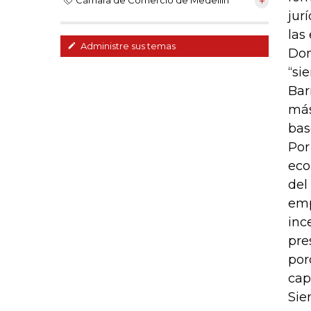
Cámara de Comercio de Medellín
jur
las
Administre sus temas
Dom
“si
Bar
más
bas
Por
eco
del
emp
inc
pre
por
cap
Sie