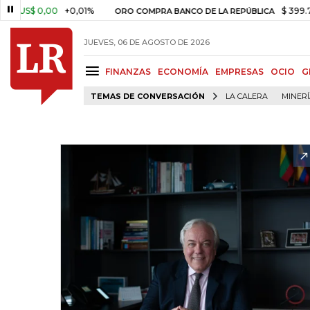
 0,00
+0,01%
$ 399.745,16
+
ORO COMPRA BANCO DE LA REPÚBLICA
JUEVES, 06 DE AGOSTO DE 2026
FINANZAS
ECONOMÍA
EMPRESAS
OCIO
G
TEMAS DE CONVERSACIÓN
LA CALERA
MINER