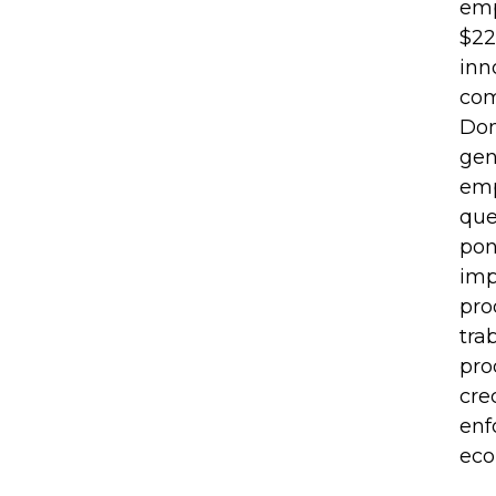
emp
$22
inn
com
Dom
gen
emp
que
pon
imp
pro
tra
pro
cre
enf
eco