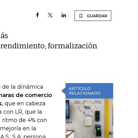
GUARDAR
más
prendimiento, formalización
s de la dinámica
ARTÍCULO
RELACIONADO
aras de comercio
s
, que en cabeza
a con LR, que la
n ritmo de 4% con
 mejoría en la
.S.; S.A; persona