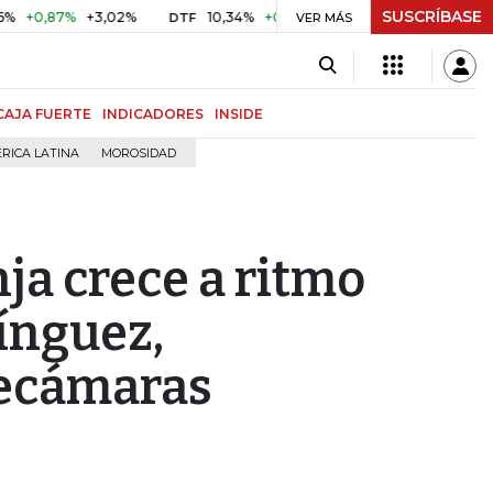
SUSCRÍBASE
87%
+3,02%
10,34%
+0,10%
+0,98%
$ 416,86
+$ 0,0
DTF
VER MÁS
UVR
CAJA FUERTE
INDICADORES
INSIDE
RICA LATINA
MOROSIDAD
ja crece a ritmo
ínguez,
fecámaras