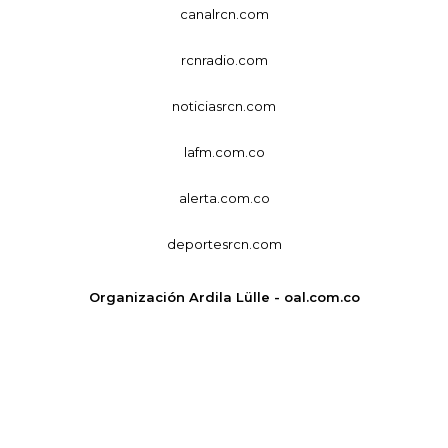
canalrcn.com
rcnradio.com
noticiasrcn.com
lafm.com.co
alerta.com.co
deportesrcn.com
Organización Ardila Lülle - oal.com.co