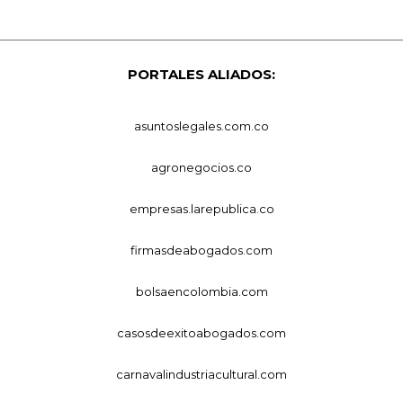
PORTALES ALIADOS:
asuntoslegales.com.co
agronegocios.co
empresas.larepublica.co
firmasdeabogados.com
bolsaencolombia.com
casosdeexitoabogados.com
carnavalindustriacultural.com