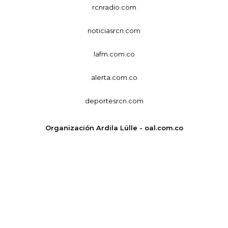
rcnradio.com
noticiasrcn.com
lafm.com.co
alerta.com.co
deportesrcn.com
Organización Ardila Lülle - oal.com.co