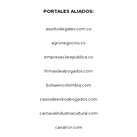
PORTALES ALIADOS:
asuntoslegales.com.co
agronegocios.co
empresas.larepublica.co
firmasdeabogados.com
bolsaencolombia.com
casosdeexitoabogados.com
carnavalindustriacultural.com
canalrcn.com