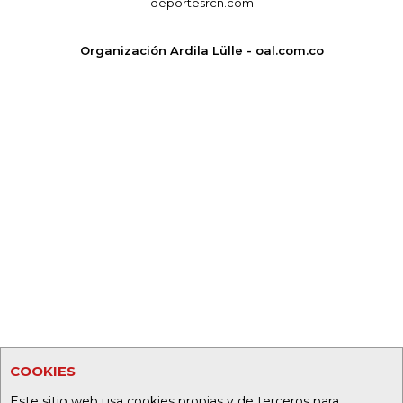
deportesrcn.com
Organización Ardila Lülle - oal.com.co
COOKIES
Este sitio web usa cookies propias y de terceros para