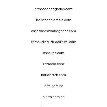
firmasdeabogados.com
bolsaencolombia.com
casosdeexitoabogados.com
carnavalindustriacultural.com
canalrcn.com
rcnradio.com
noticiasrcn.com
lafm.com.co
alerta.com.co