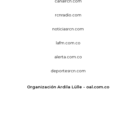
canalrcn.com
rcnradio.com
noticiasrcn.com
lafm.com.co
alerta.com.co
deportesrcn.com
Organización Ardila Lülle - oal.com.co