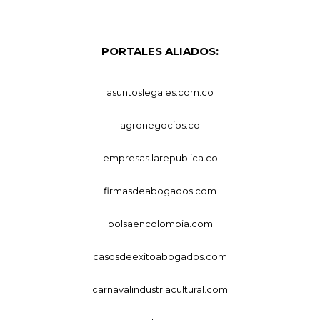
PORTALES ALIADOS:
asuntoslegales.com.co
agronegocios.co
empresas.larepublica.co
firmasdeabogados.com
bolsaencolombia.com
casosdeexitoabogados.com
carnavalindustriacultural.com