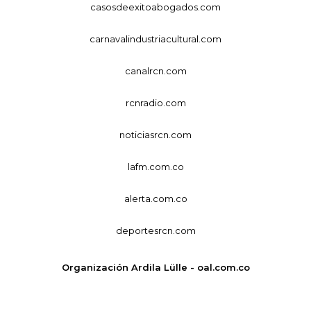
casosdeexitoabogados.com
carnavalindustriacultural.com
canalrcn.com
rcnradio.com
noticiasrcn.com
lafm.com.co
alerta.com.co
deportesrcn.com
Organización Ardila Lülle - oal.com.co