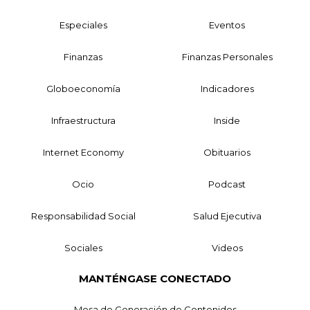
Especiales
Eventos
Finanzas
Finanzas Personales
Globoeconomía
Indicadores
Infraestructura
Inside
Internet Economy
Obituarios
Ocio
Podcast
Responsabilidad Social
Salud Ejecutiva
Sociales
Videos
MANTÉNGASE CONECTADO
Mesa de Generación de Contenidos