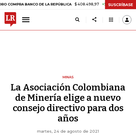
$ 408.498,97
+$ 8.753,81
+2,19%
PRA BANCO DE LA REPÚBLICA
T
SUSCRÍBASE
MINAS
La Asociación Colombiana
de Minería elige a nuevo
consejo directivo para dos
años
martes, 24 de agosto de 2021