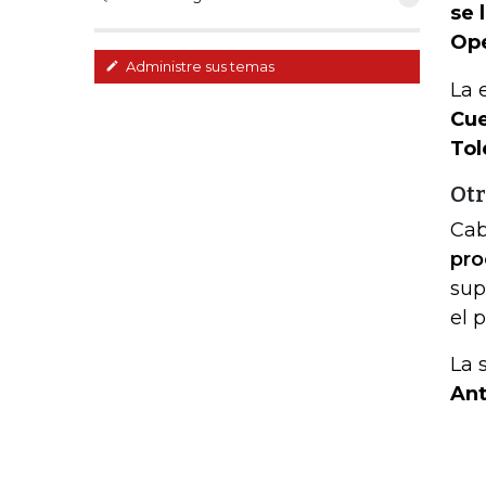
se 
Ope
Administre sus temas
La 
Cue
Tol
Otr
Cab
pro
sup
el 
La 
Ant