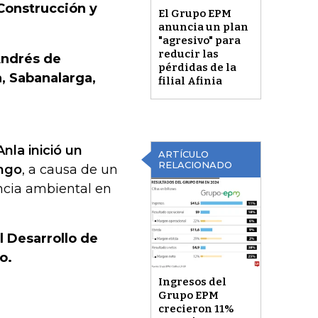
‘Construcción y
El Grupo EPM
anuncia un plan
"agresivo" para
reducir las
Andrés de
pérdidas de la
a, Sabanalarga,
filial Afinia
Anla inició un
ARTÍCULO
RELACIONADO
ango
, a causa de un
ncia ambiental en
el Desarrollo de
o.
Ingresos del
Grupo EPM
crecieron 11%