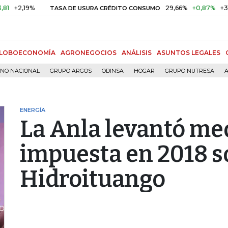
19%
29,66%
+0,87%
+3,02%
TASA DE USURA CRÉDITO CONSUMO
LOBOECONOMÍA
AGRONEGOCIOS
ANÁLISIS
ASUNTOS LEGALES
RNO NACIONAL
GRUPO ARGOS
ODINSA
HOGAR
GRUPO NUTRESA
A
ENERGÍA
La Anla levantó me
impuesta en 2018 s
Hidroituango