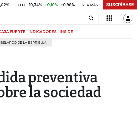
SUSCRÍBASE
10,34%
+0,10%
+0,98%
$ 416,91
+$ 0,05
+0,01%
DTF
UVR
VER MÁS
B
CAJA FUERTE
INDICADORES
INSIDE
BELARDO DE LA ESPRIELLA
dida preventiva
obre la sociedad