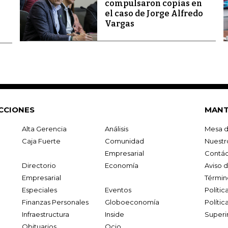
compulsaron copias en
el caso de Jorge Alfredo
Vargas
CCIONES
MANT
Alta Gerencia
Análisis
Mesa d
Caja Fuerte
Comunidad
Nuestr
Empresarial
Contác
Directorio
Economía
Aviso 
Empresarial
Términ
Especiales
Eventos
Políti
Finanzas Personales
Globoeconomía
Polític
Infraestructura
Inside
Superi
Obituarios
Ocio