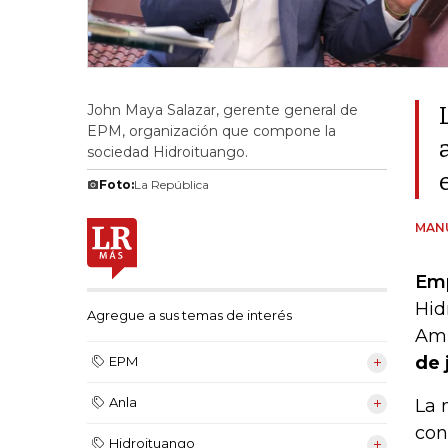
John Maya Salazar, gerente general de
EPM, organización que compone la
sociedad Hidroituango.
Foto:
La República
MAN
Emp
Hid
Agregue a sus temas de interés
Amb
de 
EPM
Anla
La 
con
Hidroituango