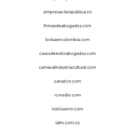
empresas.larepublica.co
firmasdeabogados.com
bolsaencolombia.com
casosdeexitoabogados.com
carnavalindustriacultural.com
canalrcn.com
rcnradio.com
noticiasrcn.com
lafm.com.co