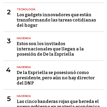
TECNOLOGÍA
2
Los gadgets innovadores que están
transformando las tareas cotidianas
del hogar
HACIENDA
3
Estos son los invitados
internacionales que llegan a la
posesión de De la Espriella
HACIENDA
4
De la Espriella se posesionó como
presidente, pero aún no hay director
del DNP
HACIENDA
5
Las cinco banderas rojas que hereda el
nuevo gobierno en materia económica