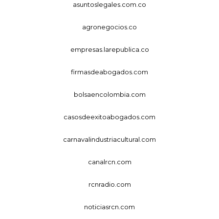
asuntoslegales.com.co
agronegocios.co
empresas.larepublica.co
firmasdeabogados.com
bolsaencolombia.com
casosdeexitoabogados.com
carnavalindustriacultural.com
canalrcn.com
rcnradio.com
noticiasrcn.com