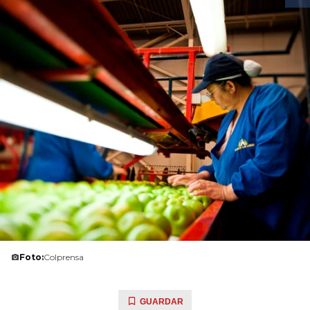
Foto:
Colprensa
GUARDAR