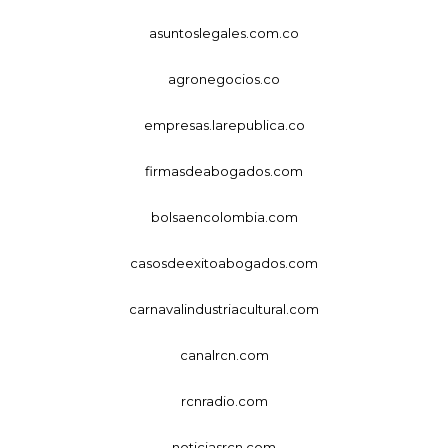
asuntoslegales.com.co
agronegocios.co
empresas.larepublica.co
firmasdeabogados.com
bolsaencolombia.com
casosdeexitoabogados.com
carnavalindustriacultural.com
canalrcn.com
rcnradio.com
noticiasrcn.com