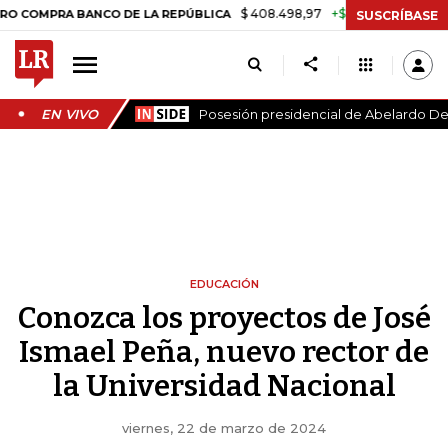
$ 408.498,97
+$ 8.753,81
+2,19%
RA BANCO DE LA REPÚBLICA
TAS
SUSCRÍBASE
EN VIVO
Posesión presidencial de Abelardo De 
EDUCACIÓN
Conozca los proyectos de José
Ismael Peña, nuevo rector de
la Universidad Nacional
viernes, 22 de marzo de 2024