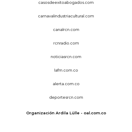
casosdeexitoabogados.com
carnavalindustriacultural.com
canalrcn.com
rcnradio.com
noticiasrcn.com
lafm.com.co
alerta.com.co
deportesrcn.com
Organización Ardila Lülle - oal.com.co