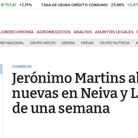
81
+2,19%
29,66%
+0,87%
+3,
TASA DE USURA CRÉDITO CONSUMO
LOBOECONOMÍA
AGRONEGOCIOS
ANÁLISIS
ASUNTOS LEGALES
RNO NACIONAL
GRUPO ARGOS
ODINSA
HOGAR
GRUPO NUTRESA
A
COMERCIO
Jerónimo Martins a
nuevas en Neiva y 
de una semana