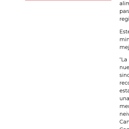
ali
par
reg
Est
min
mej
“La
nue
sin
rec
est
una
mer
nei
Car