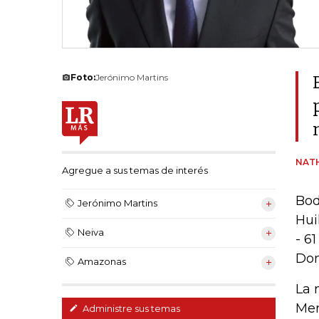
Foto:
Jerónimo Martins
NATH
Agregue a sus temas de interés
Bod
Jerónimo Martins
Hui
Neiva
- 6
Dom
Amazonas
La 
Mer
Administre sus temas