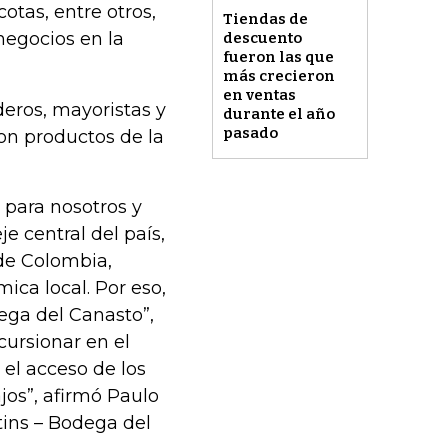
otas, entre otros,
Tiendas de
negocios en la
descuento
fueron las que
más crecieron
en ventas
eros, mayoristas y
durante el año
pasado
on productos de la
 para nosotros y
e central del país,
de Colombia,
ica local. Por eso,
ega del Canasto”,
ursionar en el
 el acceso de los
jos”, afirmó Paulo
tins – Bodega del