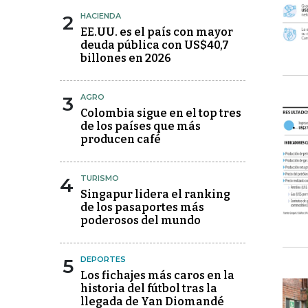
2
HACIENDA
EE.UU. es el país con mayor
deuda pública con US$40,7
billones en 2026
3
AGRO
Colombia sigue en el top tres
de los países que más
producen café
4
TURISMO
Singapur lidera el ranking
de los pasaportes más
poderosos del mundo
5
DEPORTES
Los fichajes más caros en la
historia del fútbol tras la
llegada de Yan Diomandé