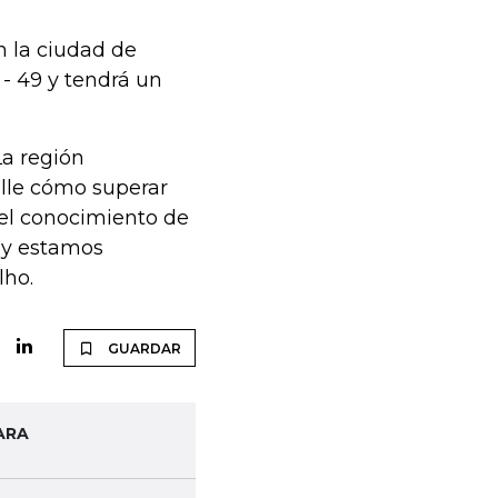
n la ciudad de
 - 49 y tendrá un
La región
lle cómo superar
, el conocimiento de
hoy estamos
lho.
GUARDAR
ARA