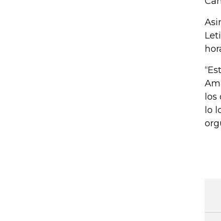
Can
Asi
Let
hor
“Es
Ama
los
lo 
org