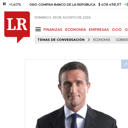
,40%
$ 408.498,97
+$ 8.753,
ORO COMPRA BANCO DE LA REPÚBLICA
DOMINGO, 09 DE AGOSTO DE 2026
FINANZAS
ECONOMÍA
EMPRESAS
OCIO
G
TEMAS DE CONVERSACIÓN
ECONOMÍA
GOBIE