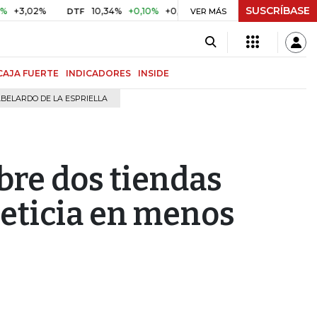
SUSCRÍBASE
02%
10,34%
+0,10%
+0,98%
$ 417,01
+$ 0,05
+0,01
DTF
UVR
VER MÁS
CAJA FUERTE
INDICADORES
INSIDE
BELARDO DE LA ESPRIELLA
bre dos tiendas
Leticia en menos