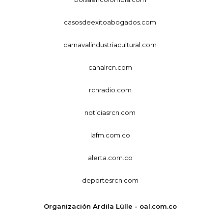
casosdeexitoabogados.com
carnavalindustriacultural.com
canalrcn.com
rcnradio.com
noticiasrcn.com
lafm.com.co
alerta.com.co
deportesrcn.com
Organización Ardila Lülle - oal.com.co