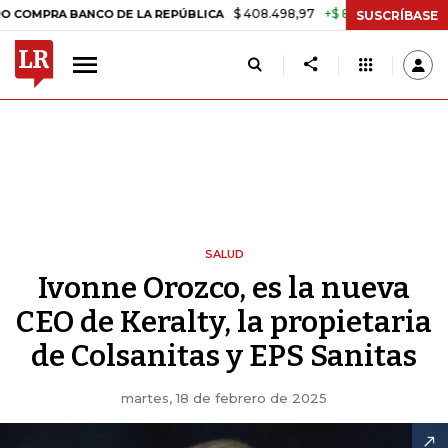
$ 408.498,97
+$ 8.753,81
+2,19%
RA BANCO DE LA REPÚBLICA
TAS
SUSCRÍBASE
SALUD
Ivonne Orozco, es la nueva
CEO de Keralty, la propietaria
de Colsanitas y EPS Sanitas
martes, 18 de febrero de 2025