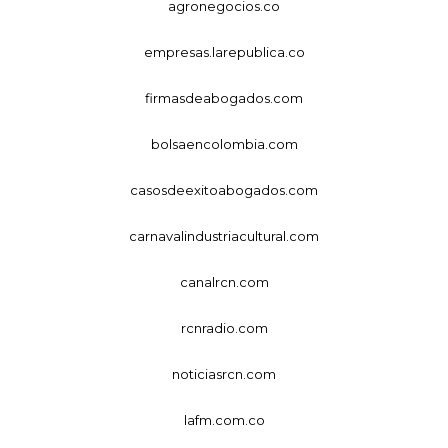
agronegocios.co
empresas.larepublica.co
firmasdeabogados.com
bolsaencolombia.com
casosdeexitoabogados.com
carnavalindustriacultural.com
canalrcn.com
rcnradio.com
noticiasrcn.com
lafm.com.co