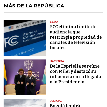
MÁS DE LA REPÚBLICA
EE.UU.
FCC elimina límite de
audiencia que
restringía propiedad de
canales de televisión
locales
HACIENDA
De la Espriella se reúne
con Milei y destacó su
influencia en su llegada
a la Presidencia
JUDICIAL
Bogotá tendrá