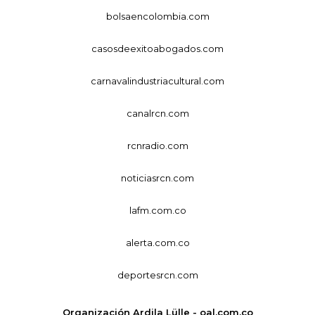
bolsaencolombia.com
casosdeexitoabogados.com
carnavalindustriacultural.com
canalrcn.com
rcnradio.com
noticiasrcn.com
lafm.com.co
alerta.com.co
deportesrcn.com
Organización Ardila Lülle - oal.com.co