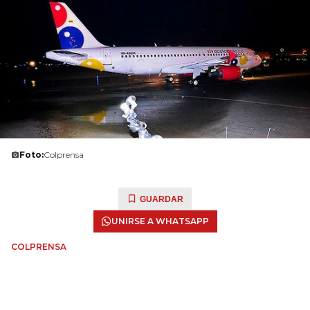
Foto:
Colprensa
GUARDAR
UNIRSE A WHATSAPP
COLPRENSA