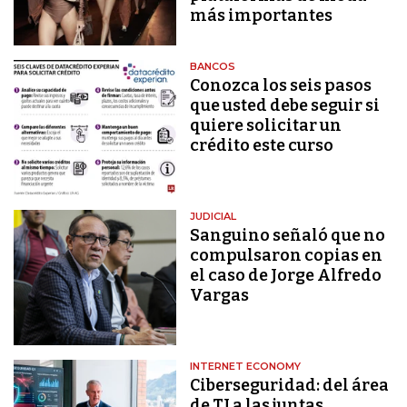
más importantes
BANCOS
Conozca los seis pasos
que usted debe seguir si
quiere solicitar un
crédito este curso
JUDICIAL
Sanguino señaló que no
compulsaron copias en
el caso de Jorge Alfredo
Vargas
INTERNET ECONOMY
Ciberseguridad: del área
de TI a las juntas