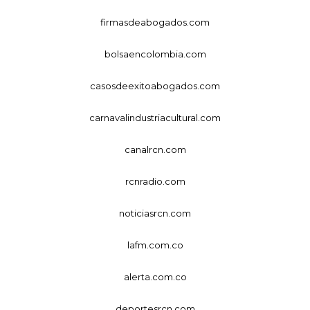
firmasdeabogados.com
bolsaencolombia.com
casosdeexitoabogados.com
carnavalindustriacultural.com
canalrcn.com
rcnradio.com
noticiasrcn.com
lafm.com.co
alerta.com.co
deportesrcn.com