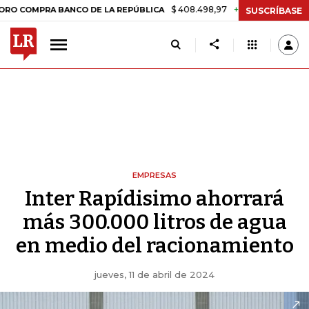
$ 408.498,97
+$ 8.753,81
+2,19%
PRA BANCO DE LA REPÚBLICA
T
SUSCRÍBASE
EMPRESAS
Inter Rapídisimo ahorrará
más 300.000 litros de agua
en medio del racionamiento
jueves, 11 de abril de 2024