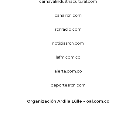
carnavalindustriacultural.com
canalrcn.com
rcnradio.com
noticiasrcn.com
lafm.com.co
alerta.com.co
deportesrcn.com
Organización Ardila Lülle - oal.com.co