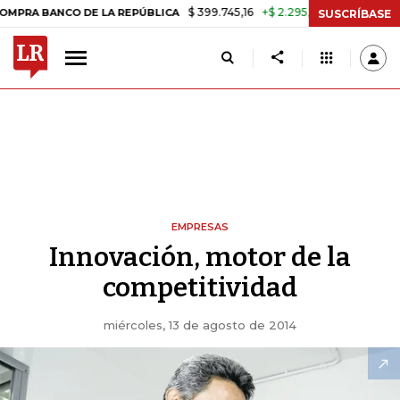
$ 399.745,16
+$ 2.295,71
+0,58%
ANCO DE LA REPÚBLICA
TASA DE
SUSCRÍBASE
EMPRESAS
Innovación, motor de la
competitividad
miércoles, 13 de agosto de 2014