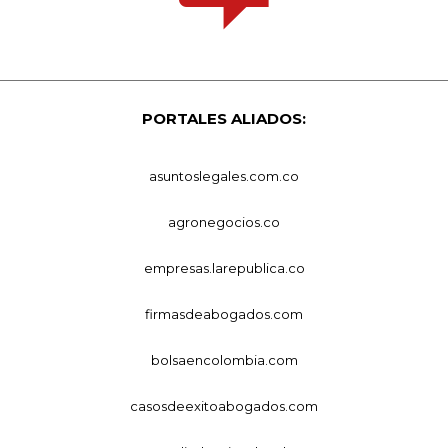
PORTALES ALIADOS:
asuntoslegales.com.co
agronegocios.co
empresas.larepublica.co
firmasdeabogados.com
bolsaencolombia.com
casosdeexitoabogados.com