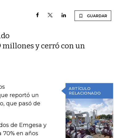
GUARDAR
ndo
 millones y cerró con un
os
ARTÍCULO
RELACIONADO
que reportó un
do, que pasó de
ndos de Emgesa y
a 70% en años