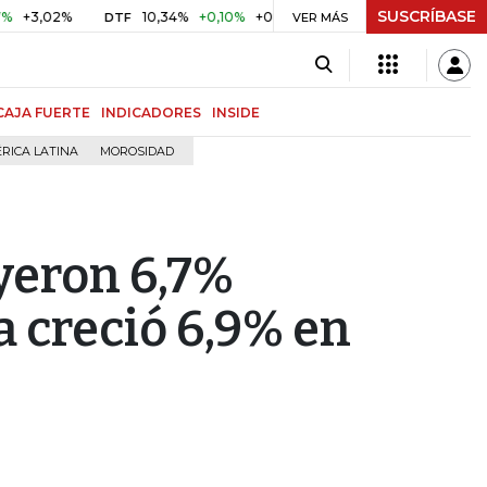
SUSCRÍBASE
02%
10,34%
+0,10%
+0,98%
$ 416,86
+$ 0,05
+0,01
DTF
UVR
VER MÁS
CAJA FUERTE
INDICADORES
INSIDE
RICA LATINA
MOROSIDAD
yeron 6,7%
a creció 6,9% en