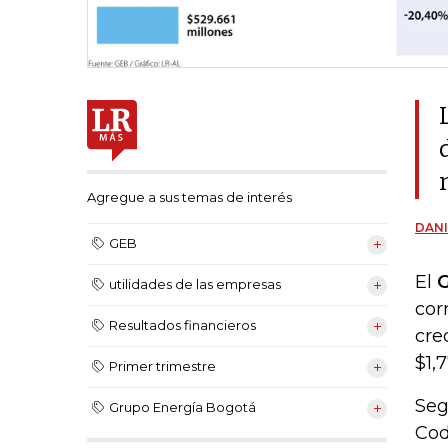
Agregue a sus temas de interés
DANI
GEB
El
G
utilidades de las empresas
cor
Resultados financieros
cre
$1,7
Primer trimestre
Seg
Grupo Energía Bogotá
Cod