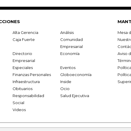
CCIONES
MANT
Alta Gerencia
Análisis
Mesa d
Caja Fuerte
Comunidad
Nuestr
Empresarial
Contác
Directorio
Economía
Aviso 
Empresarial
Términ
Especiales
Eventos
Políti
Finanzas Personales
Globoeconomía
Polític
Infraestructura
Inside
Superi
Obituarios
Ocio
Responsabilidad
Salud Ejecutiva
Social
Videos