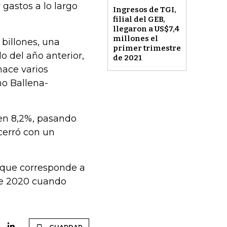
 gastos a lo largo
Ingresos de TGI,
filial del GEB,
llegaron a US$7,4
millones el
 billones, una
primer trimestre
 del año anterior,
de 2021
ace varios
mo Ballena-
 en 8,2%, pasando
cerró con un
o que corresponde a
de 2020 cuando