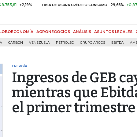
81
+2,19%
29,66%
+0,87%
+3,
TASA DE USURA CRÉDITO CONSUMO
LOBOECONOMÍA
AGRONEGOCIOS
ANÁLISIS
ASUNTOS LEGALES
ÍA
CARBÓN
VENEZUELA
PETRÓLEO
GRUPO ARGOS
EBITDA
AMÉ
ENERGÍA
Ingresos de GEB ca
mientras que Ebitd
el primer trimestre