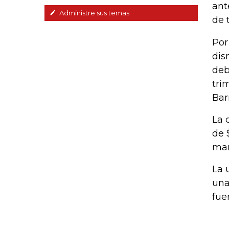
ant
Administre sus temas
de 
Por
dis
deb
tri
Bar
La 
de 
mar
La 
una
fue