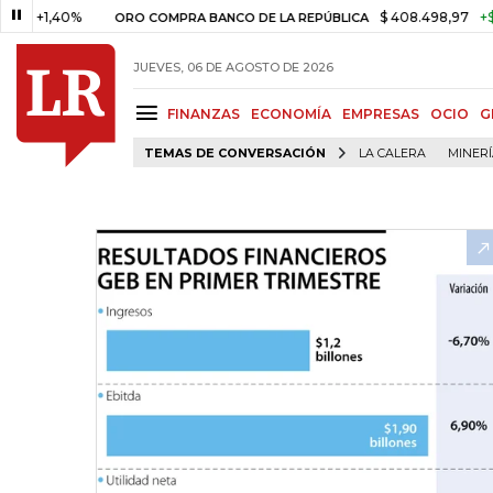
1,40%
$ 408.498,97
+$ 8.753,
ORO COMPRA BANCO DE LA REPÚBLICA
JUEVES, 06 DE AGOSTO DE 2026
FINANZAS
ECONOMÍA
EMPRESAS
OCIO
G
TEMAS DE CONVERSACIÓN
LA CALERA
MINER