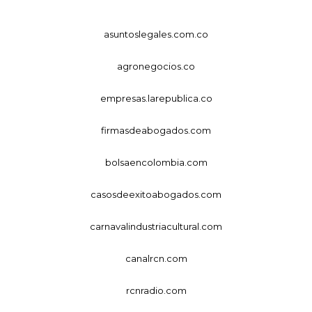
asuntoslegales.com.co
agronegocios.co
empresas.larepublica.co
firmasdeabogados.com
bolsaencolombia.com
casosdeexitoabogados.com
carnavalindustriacultural.com
canalrcn.com
rcnradio.com