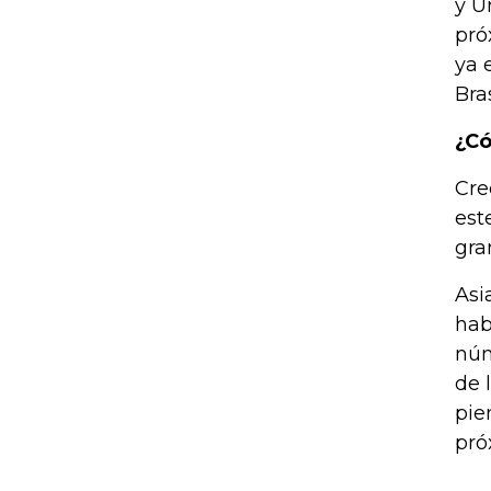
y U
pró
ya 
Bras
¿Có
Cre
est
gra
Asi
hab
núm
de 
pie
pró