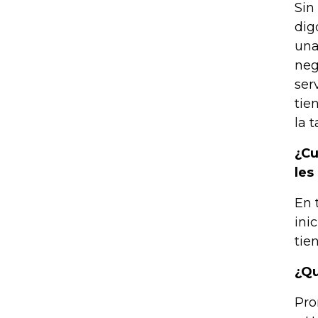
Sin
dig
una
neg
ser
tie
la 
¿Cu
les
En 
ini
tie
¿Qu
Pro