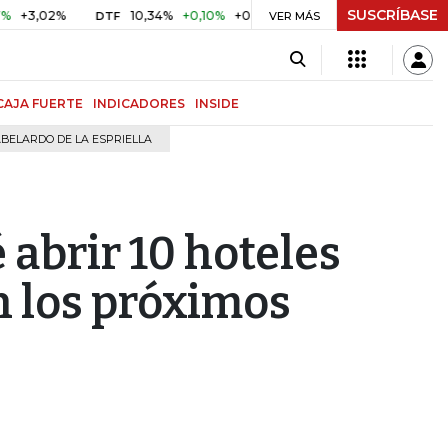
SUSCRÍBASE
2%
10,34%
+0,10%
+0,98%
$ 417,01
+$ 0,05
+0,01%
DTF
UVR
VER MÁS
CAJA FUERTE
INDICADORES
INSIDE
BELARDO DE LA ESPRIELLA
 abrir 10 hoteles
 los próximos