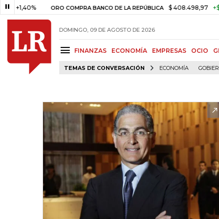
,40%
$ 408.498,97
+$ 8.753,8
ORO COMPRA BANCO DE LA REPÚBLICA
DOMINGO, 09 DE AGOSTO DE 2026
FINANZAS
ECONOMÍA
EMPRESAS
OCIO
G
TEMAS DE CONVERSACIÓN
ECONOMÍA
GOBIE