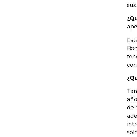
sus
¿Qu
ape
Est
Bog
ten
con
¿Qu
Tan
año
de 
ade
int
sol