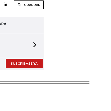
GUARDAR
ARA
Next slide
SUSCRÍBASE YA