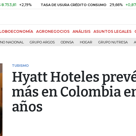
1
+2,19%
29,66%
+0,87%
+3,0
TASA DE USURA CRÉDITO CONSUMO
LOBOECONOMÍA
AGRONEGOCIOS
ANÁLISIS
ASUNTOS LEGALES
RNO NACIONAL
GRUPO ARGOS
ODINSA
HOGAR
GRUPO NUTRESA
A
TURISMO
Hyatt Hoteles prevé
más en Colombia en
años