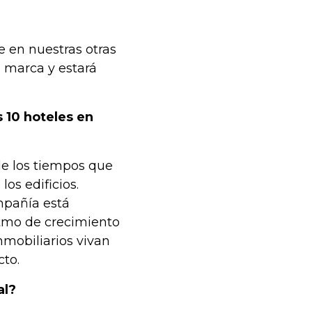
e en nuestras otras
ra marca y estará
 10 hoteles en
de los tiempos que
os edificios.
mpañía está
itmo de crecimiento
nmobiliarios vivan
cto.
al?