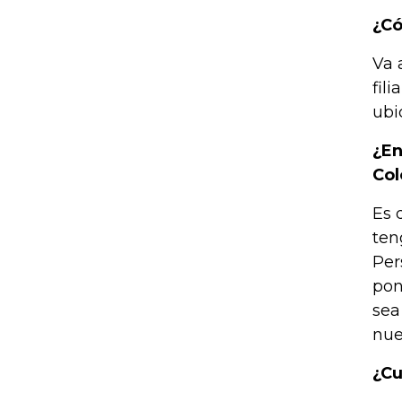
¿Có
Va 
fil
ubi
¿En
Co
Es 
ten
Per
pon
sea
nue
¿Cu