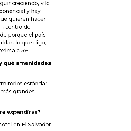
uir creciendo, y lo
ponencial y hay
que quieren hacer
un centro de
de porque el país
aldan lo que digo,
roxima a 5%.
t y qué amenidades
rmitorios estándar
s más grandes
ara expandirse?
otel en El Salvador