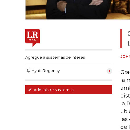
JOH
Agregue a sus temas de interés
Hyatt Regency
Gra
la 
amb
Administre sus temas
dis
la 
ubi
las
de 