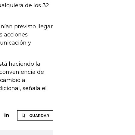
ualquiera de los 32
ían previsto llegar
as acciones
municación y
está haciendo la
 conveniencia de
l cambio a
icional, señala el
GUARDAR