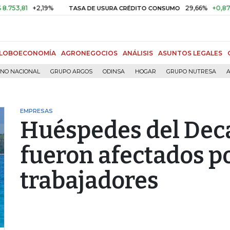
81
+2,19%
29,66%
+0,87%
+3
TASA DE USURA CRÉDITO CONSUMO
LOBOECONOMÍA
AGRONEGOCIOS
ANÁLISIS
ASUNTOS LEGALES
RNO NACIONAL
GRUPO ARGOS
ODINSA
HOGAR
GRUPO NUTRESA
A
EMPRESAS
Huéspedes del Dec
fueron afectados p
trabajadores