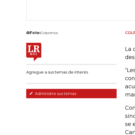
Foto:
Colprensa
COL
La 
des
“Le
Agregue a sus temas de interés
con
acu
Administre sus temas
man
Com
sin
se 
Car