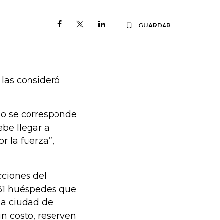
GUARDAR
 las consideró
 no se corresponde
be llegar a
r la fuerza”,
cciones del
 731 huéspedes que
la ciudad de
in costo, reserven