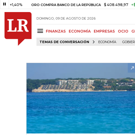
1,40%
$ 408.498,97
+$ 8.753,
ORO COMPRA BANCO DE LA REPÚBLICA
DOMINGO, 09 DE AGOSTO DE 2026
FINANZAS
ECONOMÍA
EMPRESAS
OCIO
G
TEMAS DE CONVERSACIÓN
ECONOMÍA
GOBIE