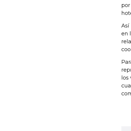
por
hot
Así
en 
rel
coo
Par
rep
los
cua
com