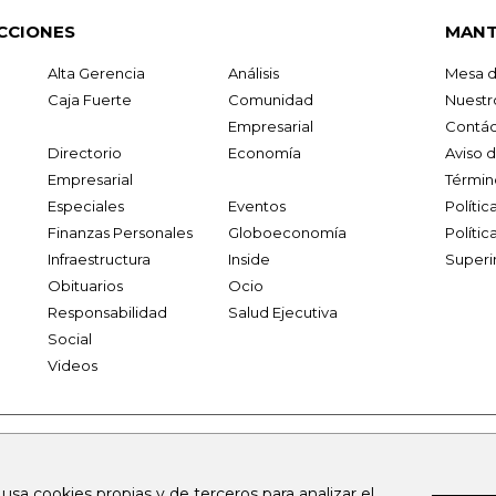
CCIONES
MANT
Alta Gerencia
Análisis
Mesa d
Caja Fuerte
Comunidad
Nuestr
Empresarial
Contác
Directorio
Economía
Aviso 
Empresarial
Términ
Especiales
Eventos
Políti
Finanzas Personales
Globoeconomía
Polític
Infraestructura
Inside
Superi
Obituarios
Ocio
Responsabilidad
Salud Ejecutiva
Social
Videos
.larepublica.co
firmasdeabogados.com
bolsaencolombia.com
 usa cookies propias y de terceros para analizar el