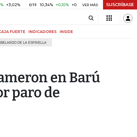
SUSCRÍBASE
,02%
10,34%
+0,10%
+0,98%
$ 417,01
+$ 0,05
+0,01
DTF
UVR
VER MÁS
CAJA FUERTE
INDICADORES
INSIDE
BELARDO DE LA ESPRIELLA
ameron en Barú
or paro de