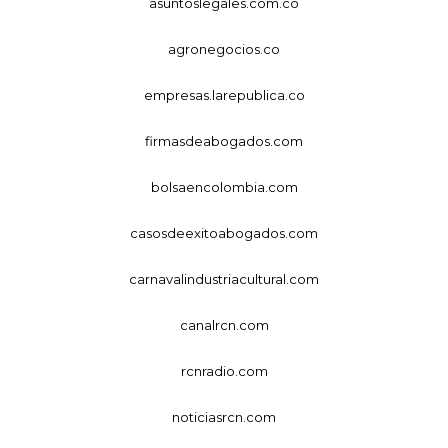
asuntoslegales.com.co
agronegocios.co
empresas.larepublica.co
firmasdeabogados.com
bolsaencolombia.com
casosdeexitoabogados.com
carnavalindustriacultural.com
canalrcn.com
rcnradio.com
noticiasrcn.com