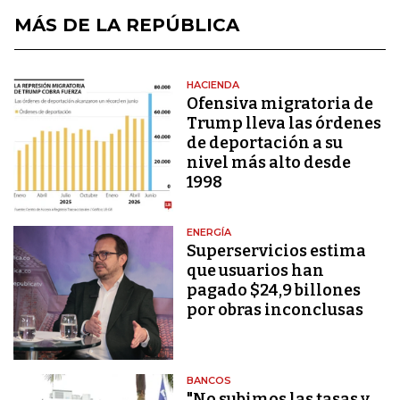
MÁS DE LA REPÚBLICA
HACIENDA
Ofensiva migratoria de
Trump lleva las órdenes
de deportación a su
nivel más alto desde
1998
ENERGÍA
Superservicios estima
que usuarios han
pagado $24,9 billones
por obras inconclusas
BANCOS
"No subimos las tasas y