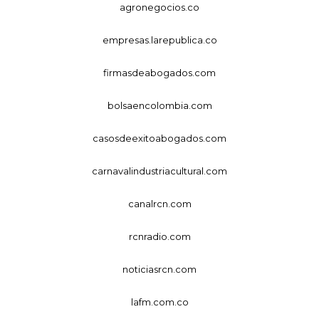
agronegocios.co
empresas.larepublica.co
firmasdeabogados.com
bolsaencolombia.com
casosdeexitoabogados.com
carnavalindustriacultural.com
canalrcn.com
rcnradio.com
noticiasrcn.com
lafm.com.co