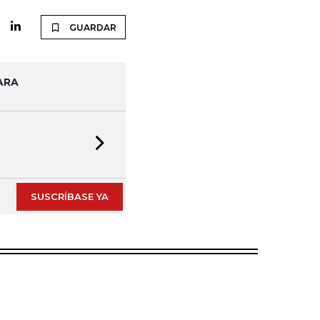
GUARDAR
ARA
Next slide
SUSCRÍBASE YA