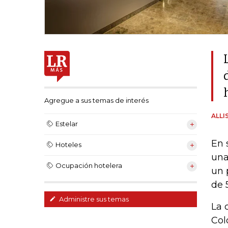
Agregue a sus temas de interés
ALLI
Estelar
En 
Hoteles
una
Ocupación hotelera
un 
de 
Administre sus temas
La 
Col