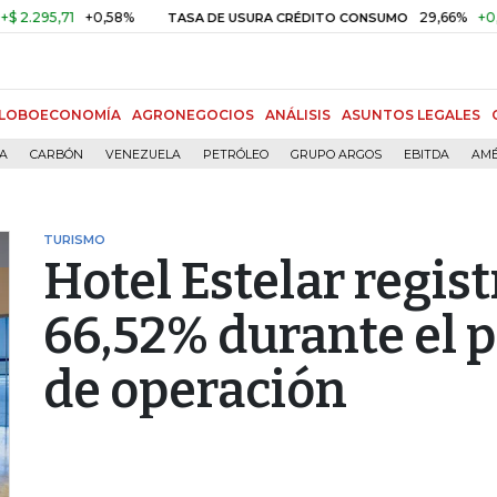
5,71
+0,58%
29,66%
+0,87%
+
TASA DE USURA CRÉDITO CONSUMO
LOBOECONOMÍA
AGRONEGOCIOS
ANÁLISIS
ASUNTOS LEGALES
ÍA
CARBÓN
VENEZUELA
PETRÓLEO
GRUPO ARGOS
EBITDA
AMÉ
TURISMO
Hotel Estelar regis
66,52% durante el 
de operación