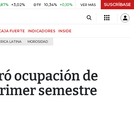
SUSCRÍBASE
3,02%
10,34%
+0,10%
+0,98%
$ 416,86
+$ 0,05
+0,
DTF
VER MÁS
UVR
CAJA FUERTE
INDICADORES
INSIDE
RICA LATINA
MOROSIDAD
tró ocupación de
primer semestre