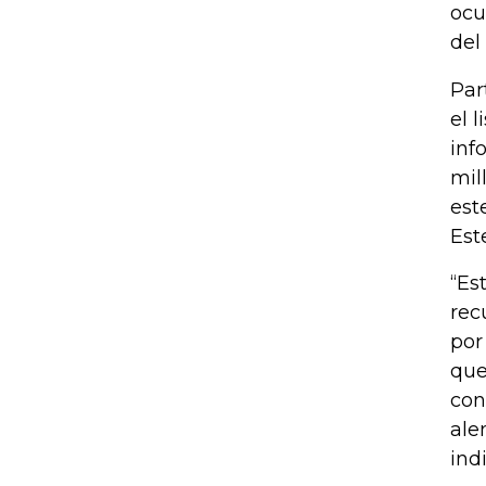
ocu
del
Par
el 
inf
mil
est
Est
“Es
rec
por
que
con
ale
ind