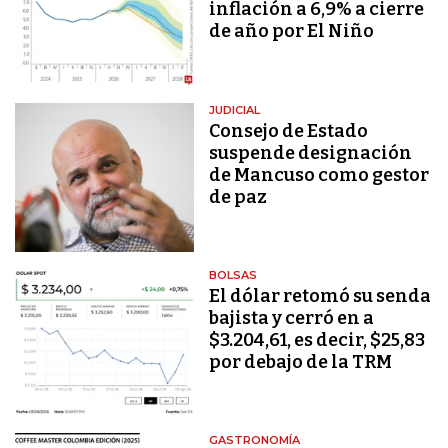
inflación a 6,9% a cierre
de año por El Niño
JUDICIAL
Consejo de Estado
suspende designación
de Mancuso como gestor
de paz
BOLSAS
El dólar retomó su senda
bajista y cerró en a
$3.204,61, es decir, $25,83
por debajo de la TRM
GASTRONOMÍA