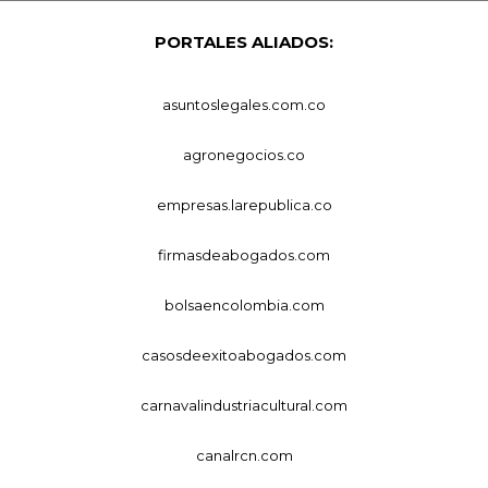
PORTALES ALIADOS:
asuntoslegales.com.co
agronegocios.co
empresas.larepublica.co
firmasdeabogados.com
bolsaencolombia.com
casosdeexitoabogados.com
carnavalindustriacultural.com
canalrcn.com