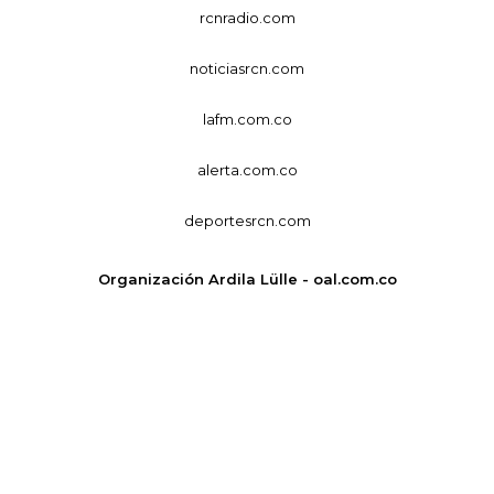
rcnradio.com
noticiasrcn.com
lafm.com.co
alerta.com.co
deportesrcn.com
Organización Ardila Lülle - oal.com.co